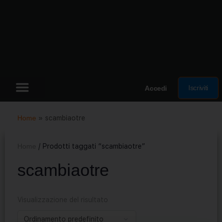
Iscriviti
Accedi
Home
»
scambiaotre
Home
/ Prodotti taggati “scambiaotre”
scambiaotre
Visualizzazione del risultato