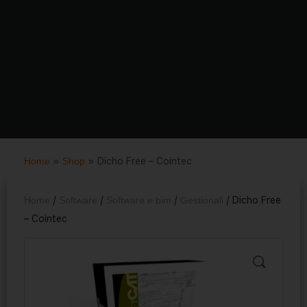
Home
»
Shop
»
Dicho Free – Cointec
Home
/
Software
/
Software e bim
/
Gestionali
/ Dicho Free
– Cointec