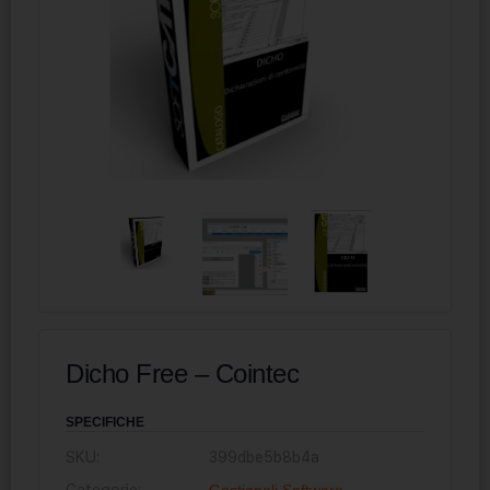
Dicho Free – Cointec
SPECIFICHE
SKU:
399dbe5b8b4a
Categorie:
Gestionali
,
Software
,