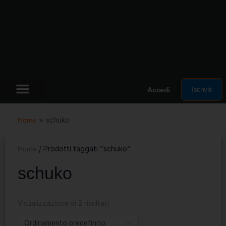
Iscriviti
Accedi
Home
»
schuko
Home
/ Prodotti taggati “schuko”
schuko
Visualizzazione di 2 risultati