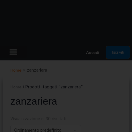
Iscriviti
Accedi
Home
»
zanzariera
Home
/ Prodotti taggati “zanzariera”
zanzariera
Visualizzazione di 30 risultati