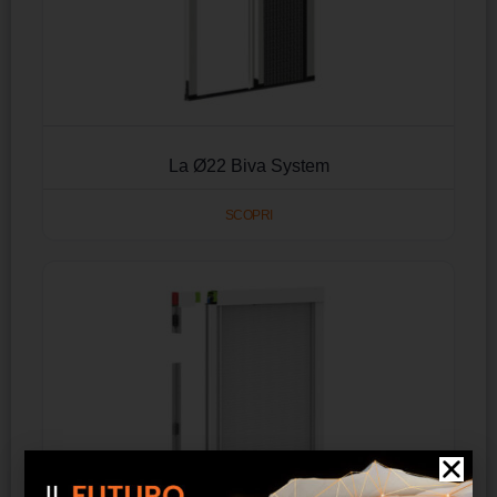
La Ø22 Biva System
SCOPRI