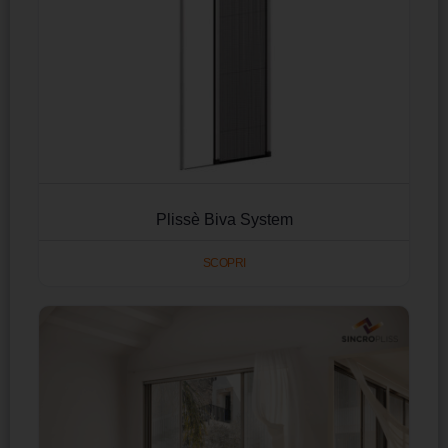
Plissè Biva System
SCOPRI