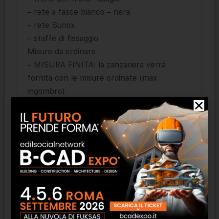
– rete a fasce bianco – nera
– rete Sunox
– staffe di fissaggio
Misure da ordinare
– MISURA FINITA: la zanzariera verrà
fornita con le misure ordinate (max
ingombro).
– MISURA LUCE (SPECIFICARE):
La zanzariera verrà fornita e addebitata con
le misure maggiorate:
– PERLEGNO 45: Larghezza +70 mm x
Altezza +47 mm.
– PERLEGNO 50: Larghezza +70 mm x
Altezza +50 mm.