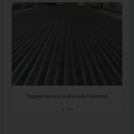
Tappeto tecnico in alluminio Floormad
SCOPRI