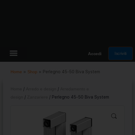
Iscriviti
Accedi
Home
»
Shop
»
Perlegno 45-50 Biva System
Home
/
Arredo e design
/
Arredamento e
design
/
Zanzariere
/ Perlegno 45-50 Biva System