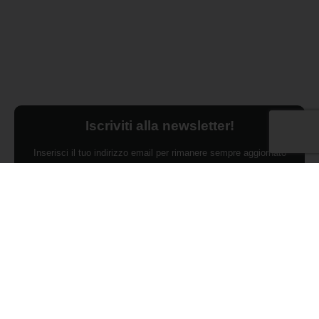
Iscriviti alla newsletter!
Inserisci il tuo indirizzo email per rimanere sempre aggiornato
sulle ultime novità.
Dichiaro di aver preso visione dell'Informativa Privacy e
ACCONSENTO al trattamento dei miei dati personali per finalità di
marketing da parte di Edilsocialnetwork
(Per visionare la Privacy Policy
clicca qui).
Iscriviti