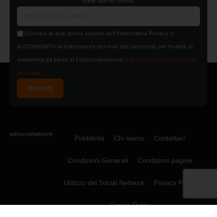
sulle ultime novità.
Dichiaro di aver preso visione dell'Informativa Privacy e
ACCONSENTO al trattamento dei miei dati personali per finalità di
marketing da parte di Edilsocialnetwork
(Per visionare la Privacy Policy
clicca qui).
Iscriviti
Pubblicità
Chi siamo
Contattaci
Condizioni Generali
Condizioni pagine
Utilizzo del Social Network
Privacy Policy
Cookie Policy