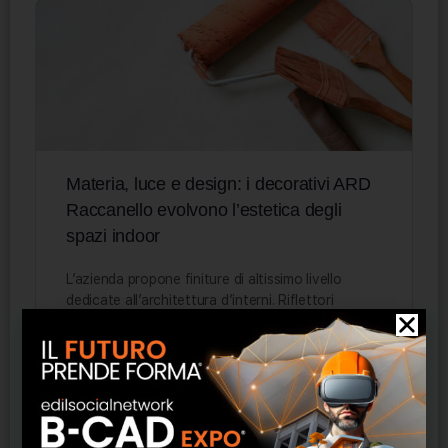
Materia, luce e design: i decorativi ARD
Raccanello evolvono l’estetica degli
spazi indoor
L’azienda propone finiture di altissimo livello
dedicate all’architettura d’interni. Riflettori
puntati sulle linee Classici e Metallic, per superfici
che fondono l’antica tradizione artigianale con
le…
Federica Seregni
0
24 Aprile 2026