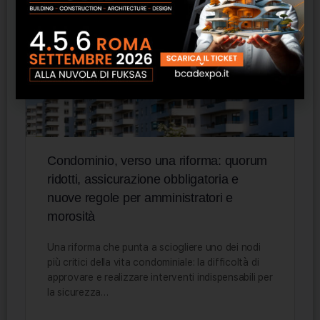
Condominio, verso una riforma: quorum
ridotti, assicurazione obbligatoria e
nuove regole per amministratori e
morosità
Una riforma che punta a sciogliere uno dei nodi
più critici della vita condominiale: la difficoltà di
approvare e realizzare interventi indispensabili per
la sicurezza…