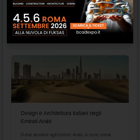
Gli Emirati Arabi investono ormai da anni in una
politica culturale che promuova le arti e i settori
di design e arredamento: obiettivo è porre…
Staff ESN
0
21 Aprile 2023
Design e Architettura italiani negli
Emirati Arabi
Dubai assieme agli Emirati Arabi, si sono ormai