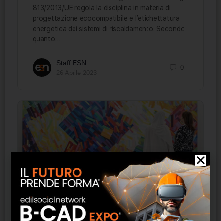
813/2013/UE regola la disciplina in materia di
progettazione ecocompatibile e l’etichettatura
energetica dei sistemi di riscaldamento. Secondo
quanto…
Staff ESN
0
26 Aprile 2023
La politica culturale degli Emirati Arabi
Uniti: Arte, Design e Furniture