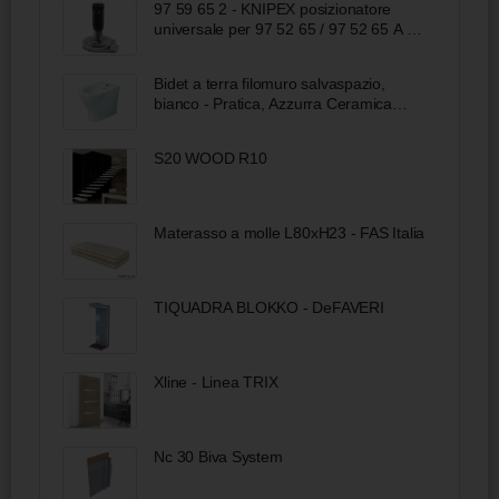
97 59 65 2 - KNIPEX posizionatore
universale per 97 52 65 / 97 52 65 A /
97 52 65 DG / 97 52 65 DG A
Bidet a terra filomuro salvaspazio,
bianco - Pratica, Azzurra Ceramica
Bobool
S20 WOOD R10
Materasso a molle L80xH23 - FAS Italia
TIQUADRA BLOKKO - DeFAVERI
Xline - Linea TRIX
Nc 30 Biva System