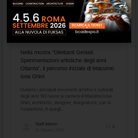
Nella mostra “Dilettanti Geniali.
Sperimentazioni artistiche degli anni
Ottanta”, il percorso iniziale di Massimo
Iosa Ghini
Durante i principali movimenti artistici e culturali
degli anni ‘80 nasce la carriera di Massimo Iosa
Ghini, architetto, designer, disegnatore, con la
fondazione, in quegli…
Staff Admin
0
31 Ottobre 2019