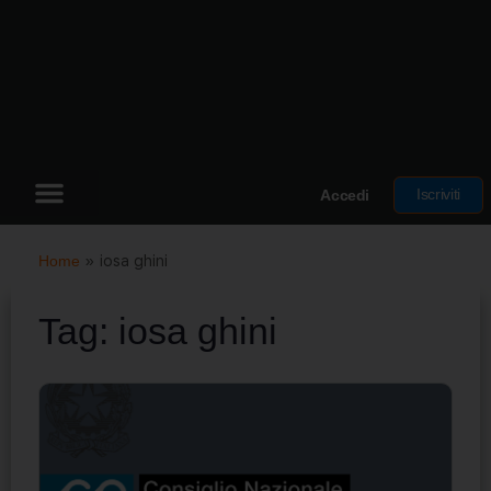
Iscriviti
Accedi
Home
»
iosa ghini
Tag:
iosa ghini