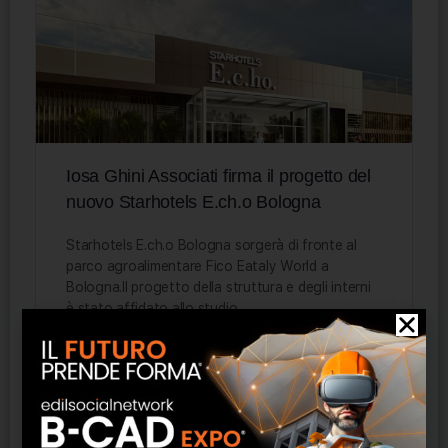
Iosa Ghini Associati firma il progetto del
nuovo Starhotels E.ch.o Bologna
Starhotels E.ch.o Bologna sorgerà di fronte al
parco agroalimentare Fico Eataly World a
Bologna.Il progetto della struttura e degli interni
è stato affidato allo studio…
Staff Admin
0
6 Dicembre 2019