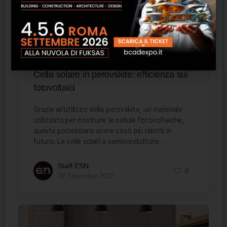
Cella solare in perovskite: efficienza sui
fotovoltaici
Grazie all’utilizzo della perovskite, un materiale
utilizzato per costruire le cellule fotovoltaiche,
queste potrebbero avere costi più ridotti in
futuro. Le celle solari a semiconduttore…
Staff ESN
0
29 Settembre 2022