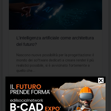
L’intelligenza artificiale come architettura
del futuro?
Nascono nuove possibilità per la progettazione: il
mondo dei software dedicati a creare render il più
realistici possibile, si è avvicinato fortemente a
quello che…
Staff ESN
0
6 Ottobre 2022