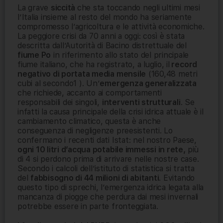
La grave
siccità
che sta toccando negli ultimi mesi
l’Italia insieme al resto del mondo ha seriamente
compromesso l’agricoltura e le attività economiche.
La peggiore crisi da 70 anni a oggi: così è stata
descritta dall’Autorità di Bacino distrettuale del
fiume Po
in riferimento allo stato del principale
fiume italiano, che ha registrato, a luglio, il
record
negativo di portata media mensile
(160,48 metri
cubi al secondo1 ). Un’
emergenza generalizzata
che richiede, accanto ai comportamenti
responsabili dei singoli,
interventi strutturali
. Se
infatti la causa principale della crisi idrica attuale è il
cambiamento climatico, questa è anche
conseguenza di negligenze preesistenti. Lo
confermano i recenti dati Istat: nel nostro Paese,
ogni 10 litri d’acqua potabile immessi in rete,
più
di 4 si perdono prima di arrivare nelle nostre case.
Secondo i calcoli dell’istituto di statistica si tratta
del
fabbisogno di 44 milioni di abitanti
. Evitando
questo tipo di sprechi, l’emergenza idrica legata alla
mancanza di piogge che perdura dai mesi invernali
potrebbe essere in parte fronteggiata.