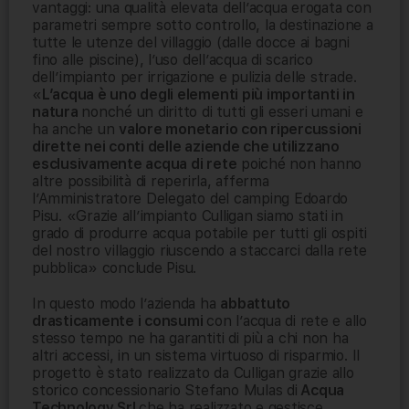
vantaggi: una qualità elevata dell’acqua erogata con
parametri sempre sotto controllo, la destinazione a
tutte le utenze del villaggio (dalle docce ai bagni
fino alle piscine), l’uso dell’acqua di scarico
dell’impianto per irrigazione e pulizia delle strade.
«
L’acqua è uno degli elementi più importanti in
natura
nonché un diritto di tutti gli esseri umani e
ha anche un
valore monetario con ripercussioni
dirette nei conti delle aziende che utilizzano
esclusivamente acqua di rete
poiché non hanno
altre possibilità di reperirla, afferma
l’Amministratore Delegato del camping Edoardo
Pisu. «Grazie all’impianto Culligan siamo stati in
grado di produrre acqua potabile per tutti gli ospiti
del nostro villaggio riuscendo a staccarci dalla rete
pubblica» conclude Pisu.
In questo modo l’azienda ha
abbattuto
drasticamente i consumi
con l’acqua di rete e allo
stesso tempo ne ha garantiti di più a chi non ha
altri accessi, in un sistema virtuoso di risparmio. Il
progetto è stato realizzato da Culligan grazie allo
storico concessionario Stefano Mulas di
Acqua
Technology Srl
che ha realizzato e gestisce