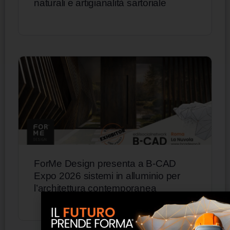
naturali e artigianalità sartoriale
ForMe Design presenta a B-CAD
Expo 2026 sistemi in alluminio per
l’architettura contemporanea