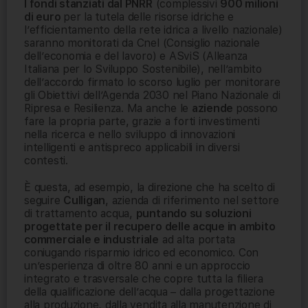
I fondi stanziati dal PNRR
(complessivi
900 milioni
di euro
per la tutela delle risorse idriche e
l’efficientamento della rete idrica a livello nazionale)
saranno monitorati da Cnel (Consiglio nazionale
dell’economia e del lavoro) e ASviS (Alleanza
Italiana per lo Sviluppo Sostenibile), nell’ambito
dell’accordo firmato lo scorso luglio per monitorare
gli Obiettivi dell’Agenda 2030 nel Piano Nazionale di
Ripresa e Resilienza. Ma anche le
aziende
possono
fare la propria parte, grazie a forti investimenti
nella ricerca e nello sviluppo di innovazioni
intelligenti e antispreco applicabili in diversi
contesti.
È questa, ad esempio, la direzione che ha scelto di
seguire
Culligan
, azienda di riferimento nel settore
di trattamento acqua,
puntando su soluzioni
progettate per il recupero delle acque in ambito
commerciale e industriale
ad alta portata
coniugando risparmio idrico ed economico. Con
un’esperienza di oltre 80 anni e un approccio
integrato e trasversale che copre tutta la filiera
della qualificazione dell’acqua – dalla progettazione
alla produzione, dalla vendita alla manutenzione di