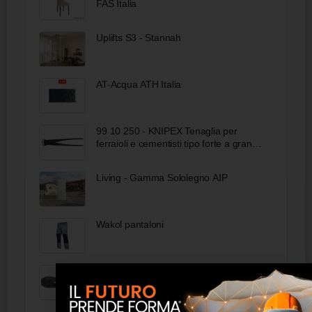
FAS Italia
Uplifts S3 - Stannah
AT-Acqua ATH Italia
99 10 250 - KNIPEX Tenaglia per
ferraioli e cementisti tipo forte a grande
forza di taglio bonderizzata nera 250
mm
Living - Gamma Sololegno AIP
Wakol pantaloni
97 52 38 SB - KNIPEX PreciForce®
Pinza per capicorda rivestiti in materiale
bicomponente brunita 220 mm