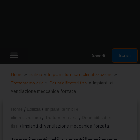
Iscriviti
Accedi
Home
»
Edilizia
»
Impianti termici e climatizzazione
»
Trattamento aria
»
Deumidificatori fissi
»
Impianti di
ventilazione meccanica forzata
Home
/
Edilizia
/
Impianti termici e
climatizzazione
/
Trattamento aria
/
Deumidificatori
fissi
/ Impianti di ventilazione meccanica forzata