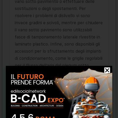
vano sotto pavimento o effettuare delle
sostituzioni o degli spostamenti. Per
risolvere i problemi di dislivello vi sono
invece gradini e scivoli, mentre per chiudere
il vano sotto pavimento sono utilizzabili
fasce di tamponamento laterale rivestite in
laminato plastico. Infine, sono disponibili gli
accessori per lo sfruttamento degli impianti
di condizionamento, come le griglie regolabili
per il flusso dell’aria dal plenum sotto
pavimento e quelli per l’allacciamento degli
impianti elettrici e telefonici, come i pozzetti
passacavi a scomparsa e le torrette a vista.
Prodotti correlati