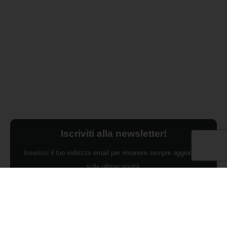
Iscriviti alla newsletter!
Inserisci il tuo indirizzo email per rimanere sempre aggiornato
sulle ultime novità.
Dichiaro di aver preso visione dell'Informativa Privacy e
ACCONSENTO al trattamento dei miei dati personali per finalità di