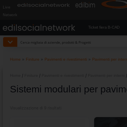
Live
Network
Ticket fiera B-CAD
Home
»
Finiture
»
Pavimenti e rivestimenti
»
Pavimenti per inter
Home
/
Finiture
/
Pavimenti e rivestimenti
/
Pavimenti per interni
/
Sistemi modulari per pavim
Visualizzazione di 9 risultati