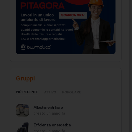
Gruppi
PIÙ RECENTE
ATTIVO
POPOLARE
Allestimenti fiere
creato un anno fa
Efficienza energetica
creato un anno fa