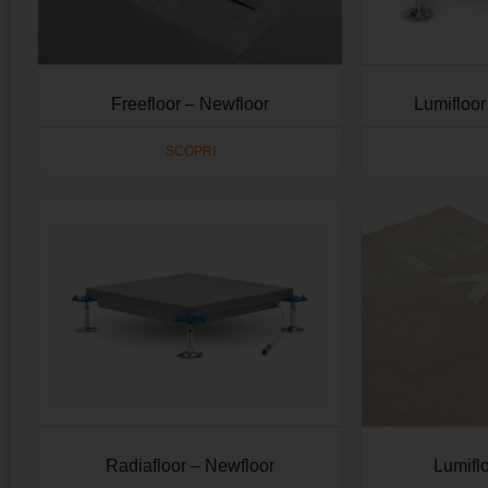
Freefloor – Newfloor
Lumifloo
SCOPRI
Radiafloor – Newfloor
Lumifl