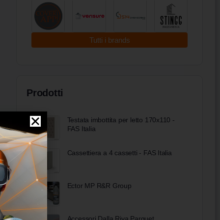
Tutti i brands
Prodotti
Testata imbottita per letto 170x110 -
FAS Italia
Cassettiera a 4 cassetti - FAS Italia
Ector MP R&R Group
Accessori Dalla Riva Parquet