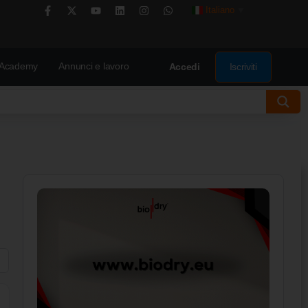
Italiano
▼
Academy
Annunci e lavoro
Iscriviti
Accedi