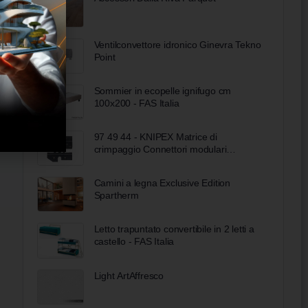
Ventilconvettore idronico Ginevra Tekno
Point
Sommier in ecopelle ignifugo cm
100x200 - FAS Italia
97 49 44 - KNIPEX Matrice di
crimpaggio Connettori modulari
Phoenix-Contact
Camini a legna Exclusive Edition
Spartherm
Letto trapuntato convertibile in 2 letti a
castello - FAS Italia
Light ArtAffresco