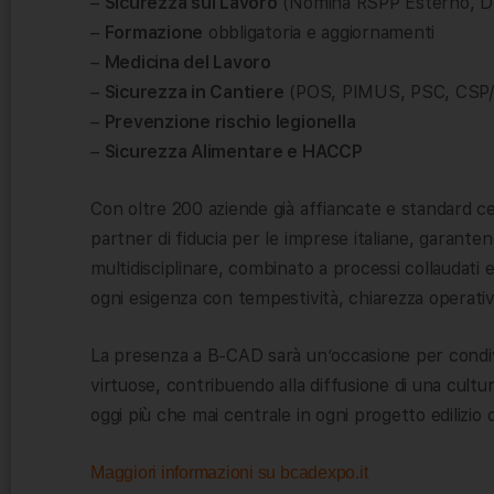
–
Sicurezza sul Lavoro
(Nomina RSPP Esterno, D
–
Formazione
obbligatoria e aggiornamenti
–
Medicina del Lavoro
–
Sicurezza in Cantiere
(POS, PIMUS, PSC, CSP
–
Prevenzione rischio legionella
–
Sicurezza Alimentare e HACCP
Con oltre 200 aziende già affiancate e standard c
partner di fiducia per le imprese italiane, garante
multidisciplinare, combinato a processi collaudati 
ogni esigenza con tempestività, chiarezza operativ
La presenza a B-CAD sarà un’occasione per condiv
virtuose, contribuendo alla diffusione di una cultur
oggi più che mai centrale in ogni progetto edilizio 
Maggiori informazioni su bcadexpo.it