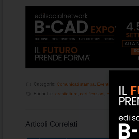
Categorie:
Comunicati stampa
,
Eventi & Fiere
Etichette:
architettura
,
certificazioni
,
edilizia
,
formazi
Articoli Correlati