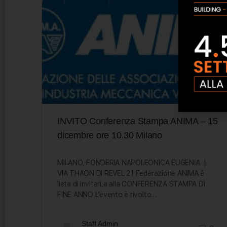
INVITO Conferenza Stampa ANIMA – 15
dicembre ore 10.30 Milano
MILANO, FONDERIA NAPOLEONICA EUGENIA |
VIA THAON DI REVEL 21 Federazione ANIMA è
lieta di invitarLa alla CONFERENZA STAMPA DI
FINE ANNO L’evento è rivolto…
Staff Admin