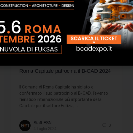
Roma Capitale patrocina il B-CAD 2024
Il Comune di Roma Capitale ha siglato e
confermato il suo patrocinio al B-CAD, l’evento
fieristico internazionale più importante della
Capitale per il settore Edilizia,…
Staff ESN
0
4 Luglio 2024