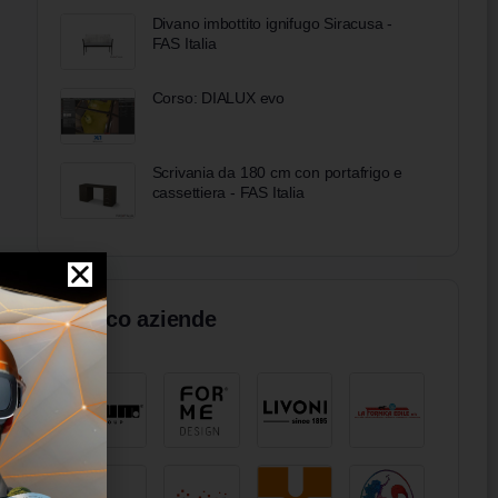
Divano imbottito ignifugo Siracusa -
FAS Italia
Corso: DIALUX evo
Scrivania da 180 cm con portafrigo e
cassettiera - FAS Italia
Elenco aziende