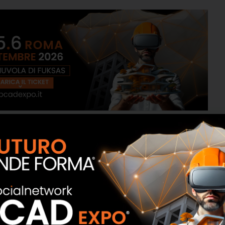
one
,
ingegneria
,
sicurezza