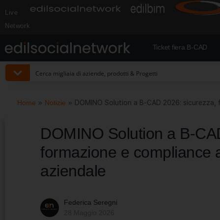
Live
Network
Ticket fiera B-CAD
Home
»
Notizie
»
DOMINO Solution a B-CAD 2026: sicurezza, fo
DOMINO Solution a B-CAD
formazione e compliance al
aziendale
Federica Seregni
28 Maggio 2026