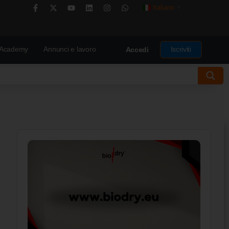
Italiano
▼
Academy
Annunci e lavoro
Iscriviti
Accedi