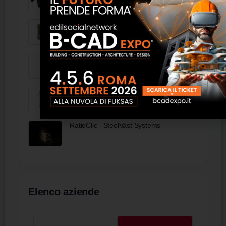
Modulo a getto doppio ECOSISM
Tramezze in legno cemento Isotex
Triflex FlexFiller
RatioClic - SteelVast Systems
Elenco aziende