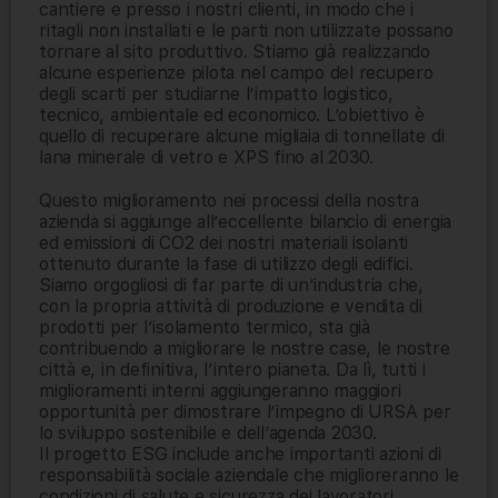
cantiere e presso i nostri clienti, in modo che i
ritagli non installati e le parti non utilizzate possano
tornare al sito produttivo. Stiamo già realizzando
alcune esperienze pilota nel campo del recupero
degli scarti per studiarne l’impatto logistico,
tecnico, ambientale ed economico. L’obiettivo è
quello di recuperare alcune migliaia di tonnellate di
lana minerale di vetro e XPS fino al 2030.
Questo miglioramento nei processi della nostra
azienda si aggiunge all’eccellente bilancio di energia
ed emissioni di CO2 dei nostri materiali isolanti
ottenuto durante la fase di utilizzo degli edifici.
Siamo orgogliosi di far parte di un’industria che,
con la propria attività di produzione e vendita di
prodotti per l’isolamento termico, sta già
contribuendo a migliorare le nostre case, le nostre
città e, in definitiva, l’intero pianeta. Da lì, tutti i
miglioramenti interni aggiungeranno maggiori
opportunità per dimostrare l’impegno di URSA per
lo sviluppo sostenibile e dell’agenda 2030.
Il progetto ESG include anche importanti azioni di
responsabilità sociale aziendale che miglioreranno le
condizioni di salute e sicurezza dei lavoratori.