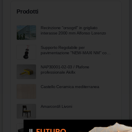
Prodotti
Recinzione "orsogril" in grigliato
interasse 2000 mm Alfonso Lorenzo
Supporto Regolabile per
pavimentazione "NEW-MAXI NM" con
testa in bimateriale (pp+gomma)
Eterno Ivica
NAP30001-02-03 / Plafone
professionale Akifix
Castello Ceramica mediterranea
Amarcord/i Livoni
U-Bahn Beton Daliform