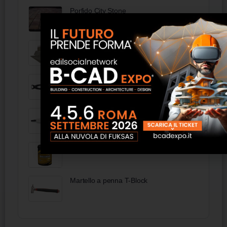
Porfido City Stone
URSA WOODLITH S
99 00 250 - KNIPEX Tenaglia (pinza
per ferraioli e cementisti) bonderizzata
nera 250 mm
97 40 10 - KNIPEX Strumento di
cablaggio per LSA-Plus e affini 175 mm
Pu Decoras - Isolresine
Martello a penna T-Block