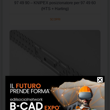
97 49 90 – KNIPEX posizionatore per 97 49 60
(HTS + Harting)
SCOPRI
NAMCP01004IX / Staffa univarsale Akifix