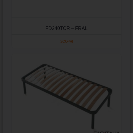
FD240TCR – FRAL
SCOPRI