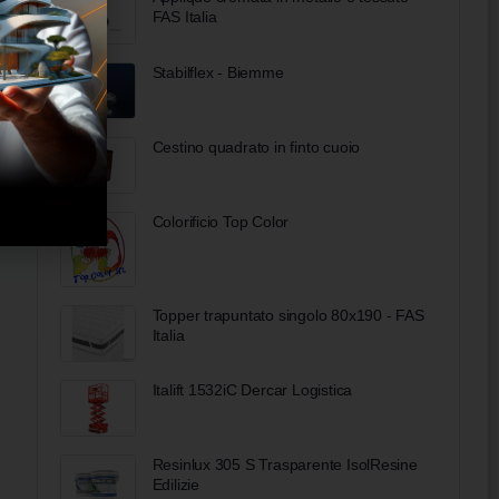
FAS Italia
Stabilflex - Biemme
Cestino quadrato in finto cuoio
Colorificio Top Color
Topper trapuntato singolo 80x190 - FAS
Italia
Italift 1532iC Dercar Logistica
Resinlux 305 S Trasparente IsolResine
Edilizie