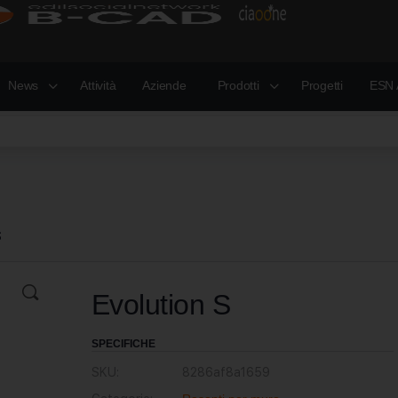
News
Attività
Aziende
Prodotti
Progetti
ESN 
S
Evolution S
SPECIFICHE
SKU:
8286af8a1659