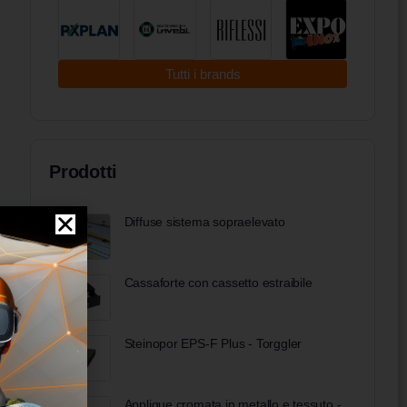
Tutti i brands
Prodotti
Diffuse sistema sopraelevato
Cassaforte con cassetto estraibile
Steinopor EPS-F Plus - Torggler
Applique cromata in metallo e tessuto -