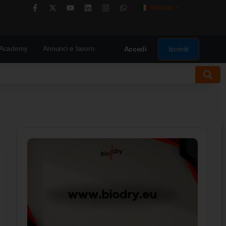
Italiano
▼
Academy
Annunci e lavoro
Iscriviti
Accedi