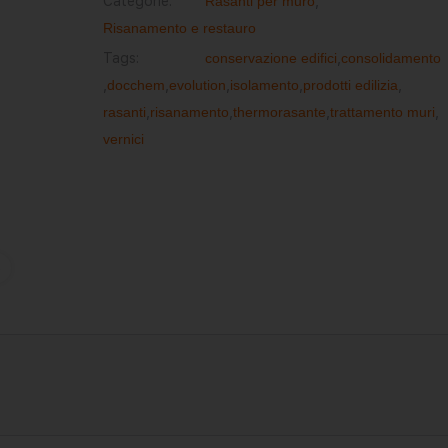
Categorie:
Rasanti per muro
,
Risanamento e restauro
Tags:
conservazione edifici
,
consolidamento
,
docchem
,
evolution
,
isolamento
,
prodotti edilizia
,
rasanti
,
risanamento
,
thermorasante
,
trattamento muri
,
vernici