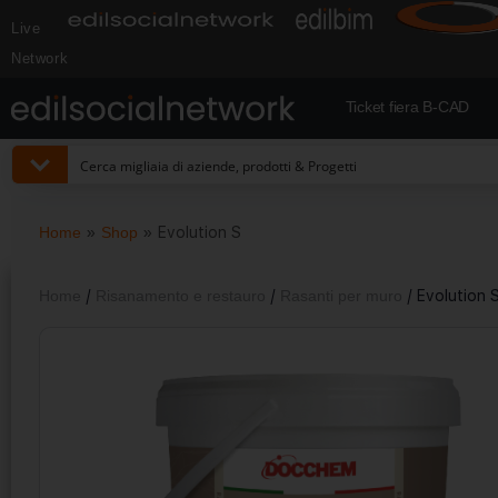
Live
Network
Ticket fiera B-CAD
Home
»
Shop
»
Evolution S
Home
/
Risanamento e restauro
/
Rasanti per muro
/ Evolution 