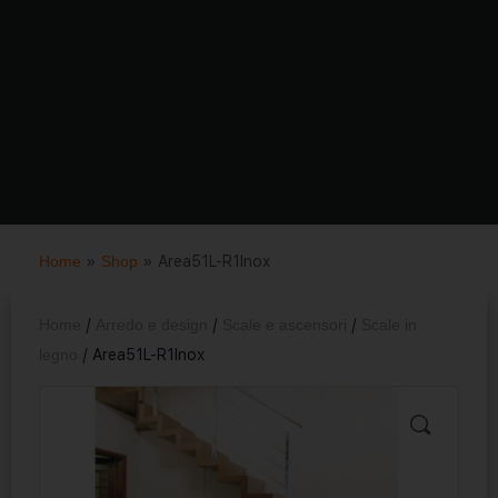
Home
»
Shop
»
Area51L-R1Inox
Home
/
Arredo e design
/
Scale e ascensori
/
Scale in
legno
/ Area51L-R1Inox