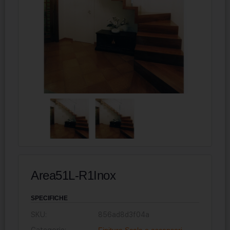
Area51L-R1Inox
SPECIFICHE
SKU:
856ad8d3f04a
Categorie:
Finiture
,
Scale e ascensori
,