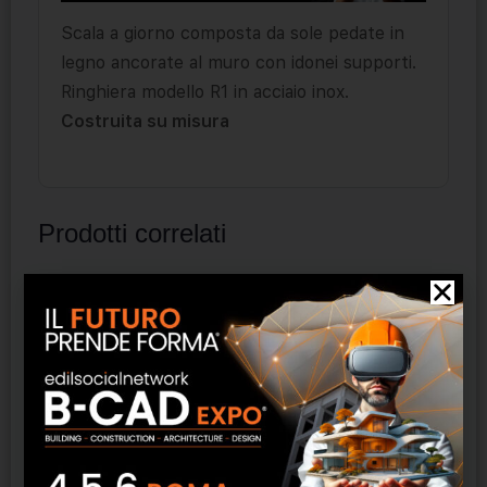
Scala a giorno composta da sole pedate in
legno ancorate al muro con idonei supporti.
Ringhiera modello R1 in acciaio inox.
Costruita su misura
Prodotti correlati