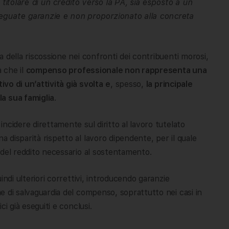
 titolare di un credito verso la PA, sia esposto a un
eguate garanzie e non proporzionato alla concreta
ia della riscossione nei confronti dei contribuenti morosi,
a che il
compenso professionale non rappresenta una
ivo di un’attività già svolta
e
, spesso,
la principale
a sua famiglia
.
 incidere direttamente sul diritto al lavoro tutelato
a disparità rispetto al lavoro dipendente, per il quale
ne del reddito necessario al sostentamento.
uindi ulteriori correttivi, introducendo garanzie
rme di salvaguardia del compenso, soprattutto nei casi in
ci già eseguiti e conclusi.