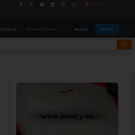
Italiano
▼
Academy
Annunci e lavoro
Iscriviti
Accedi