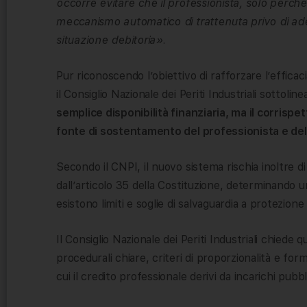
occorre evitare che il professionista, solo perché
meccanismo automatico di trattenuta privo di ad
situazione debitoria».
Pur riconoscendo l’obiettivo di rafforzare l’efficac
il Consiglio Nazionale dei Periti Industriali sottoline
semplice disponibilità finanziaria, ma il corrispett
fonte di sostentamento del professionista e dell
Secondo il CNPI, il nuovo sistema rischia inoltre di
dall’articolo 35 della Costituzione, determinando un
esistono limiti e soglie di salvaguardia a protezio
Il Consiglio Nazionale dei Periti Industriali chiede q
procedurali chiare, criteri di proporzionalità e fo
cui il credito professionale derivi da incarichi pubbli