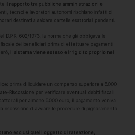
e il
rapporto tra pubbliche amministrazioni e
nti, tecnici e lavoratori autonomi rischiano infatti di
ari destinati a saldare cartelle esattoriali pendenti.
del D.P.R. 602/1973, la norma che già obbligava le
 fiscale dei beneficiari prima di effettuare pagamenti
però,
il sistema viene esteso e irrigidito proprio nei
ice: prima di liquidare un compenso superiore a 5.000
te-Riscossione per verificare eventuali debiti fiscali
sattoriali per almeno 5.000 euro, il pagamento veniva
la riscossione di avviare le procedure di pignoramento
stano esclusi quelli oggetto di rateazione,