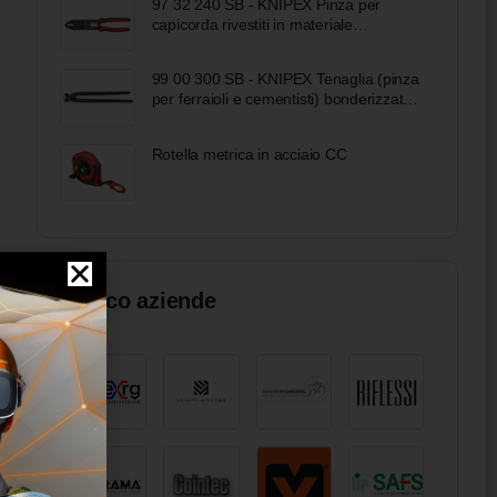
97 32 240 SB - KNIPEX Pinza per
capicorda rivestiti in materiale
bicomponente verniciata nera 240 mm
99 00 300 SB - KNIPEX Tenaglia (pinza
per ferraioli e cementisti) bonderizzata
nera 300 mm
Rotella metrica in acciaio CC
Elenco aziende