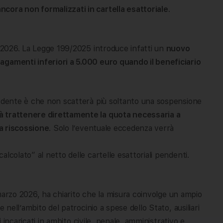
cora non formalizzati in cartella esattoriale
.
o 2026. La Legge 199/2025 introduce infatti un
nuovo
agamenti inferiori a 5.000 euro quando il beneficiario
cedente è che non scatterà più soltanto una sospensione
à trattenere direttamente la quota necessaria a
la riscossione
. Solo l’eventuale eccedenza verrà
lcolato” al netto delle cartelle esattoriali pendenti.
7 marzo 2026, ha chiarito che la misura coinvolge un ampio
 nell’ambito del patrocinio a spese dello Stato, ausiliari
i incaricati in ambito civile, penale, amministrativo e