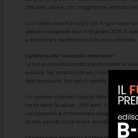
tributario, oltre a tutti i soggetti che rientrano nel
La circolare specifica inoltre che il nuovo sistema 
passato ma liquidate dopo il 15 giugno 2026. È quin
a determinare l’applicazione della nuova disciplina.
Dal blocco allo “scomputo immediato”
La nuova procedura modifica profondamente la log
pubblica. Nel sistema ordinario, infatti, il pagamen
della riscossione. Nel nuovo modello, invece,
la t
Un esempio chiarisce l’impatto della misura: se u
ma ha debiti fiscali per 1.000 euro, la PA verserà 
corrisponderà al professionista soltanto i restanti
l’intera parcella potrà essere assorbita dalla tratte
La correzione introdotta dal Decreto Fiscale