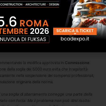
ersione del Decreto Fiscale 2026 ha introdotto una
a scatterà soltanto in presenza di una morosità
che attenua, almeno in parte, l’impatto inizialmente
siglio Nazionale dei Periti Industriali, Giovanni
rettivo importante»
, pur ritenendo che restino ancora
mmentando la modifica approvata in
Commissione
one della soglia dei 5.000 euro evita che irregolarità
ticamente nella sospensione dei compensi professionali,
lazione originaria della norma.
i una soglia di sbarramento corregge una parte della
ato con forza. Ma il problema non può dirsi risolto: