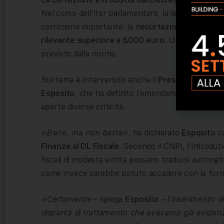
Nel corso dell’iter parlamentare, la legge di conv
correzione importante: la d
ecurtazione automatic
rilevante superiore a 5.000 euro
. Un intervento 
previsto dalla norma.
Sul tema è intervenuto anche il
Presidente del Con
Esposito
, che ha definito l’emendamento
«un cor
aperte diverse criticità.
«Bene, ma non basta»
, ha dichiarato
Esposito
co
Finanze al DL Fiscale
. Secondo il CNPI, l’introduzi
fiscali di modesta entità possano tradursi automa
come invece sarebbe potuto accadere con la formu
«Certamente
– spiega
Esposito
–
l’inserimento d
disparità di trattamento che avevamo già evidenzi