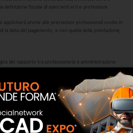
la definizione fiscale di esercenti arti e professioni.
si applicherà anche alle prestazioni professionali svolte in
di la data del pagamento, e non quella della prestazione,
ica del rapporto tra professionista e amministrazione
to veniva sospeso in attesa delle iniziative dell’Agente
rattenuta sarà immediata e automatica
.
n professionista deve ricevere un compenso di 3.000 euro
direttamente quella somma all’Agente della riscossione e
 2.000 euro. Se invece il debito supera il compenso,
nuta fiscale.