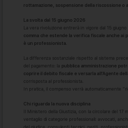
rottamazione, sospensione della riscossione o an
La svolta dal 15 giugno 2026
La vera rivoluzione entrerà in vigore dal 15 giugn
comma che estende la verifica fiscale anche ai p
è un professionista
.
La differenza sostanziale rispetto al sistema pre
del pagamento: la
pubblica amministrazione potr
coprire il debito fiscale e versarla all’Agente del
corrisposta al professionista.
In pratica, il compenso verrà automaticamente “rica
Chi riguarda la nuova disciplina
Il Ministero della Giustizia, con la circolare del 1
ventaglio di categorie professionali: avvocati, anche
del giudice, consulenti tecnici, periti, professionist