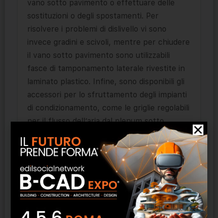
vano sotto pavimento o effettuare delle
sostituzioni o degli spostamenti. Per
risolvere i problemi di dislivello vi sono
invece gradini e scivoli, mentre per chiudere
il vano sotto pavimento sono utilizzabili
fasce di tamponamento laterale rivestite in
laminato plastico. Infine, sono disponibili gli
accessori per lo sfruttamento degli impianti
di condizionamento, come le griglie regolabili
per il flusso dell’aria dal plenum sotto
pavimento e quelli per l’allacciamento degli
impianti elettrici e telefonici, come i pozzetti
passacavi a scomparsa e le torrette a vista.
Prodotti correlati