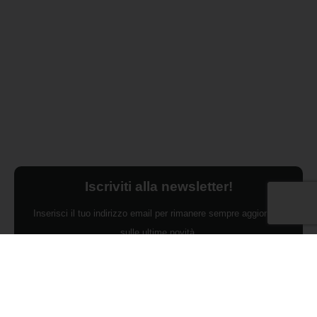
Iscriviti alla newsletter!
Inserisci il tuo indirizzo email per rimanere sempre aggiornato
sulle ultime novità.
Dichiaro di aver preso visione dell'Informativa Privacy e
ACCONSENTO al trattamento dei miei dati personali per finalità di