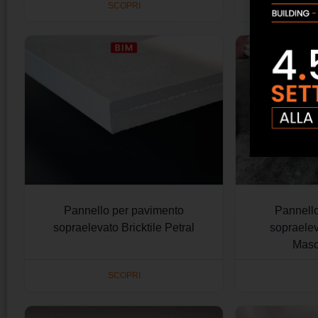
SCOPRI
Pannello per pavimento
Pannell
sopraelevato Bricktile Petral
sopraele
Masc
SCOPRI