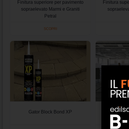
Finitura superiore per pavimento
Finitura sup
sopraelevato Marmi e Graniti
sopraeleva
Petral
SCOPRI
Gator Block Bond XP
Installazion
Pavimen