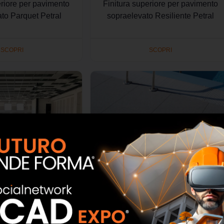
eriore per pavimento
Finitura superiore per pavimento
to Parquet Petral
sopraelevato Resiliente Petral
SCOPRI
SCOPRI
e e Manutenzione per
Pannelli per Esterno Bricktile 2.5
to Sopraelevato
Outdoor