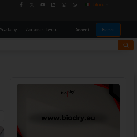
Italiano
▼
Academy
Annunci e lavoro
Iscriviti
Accedi