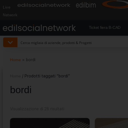
Live
Network
Ticket fiera B-CAD
Home
»
bordi
Home
/ Prodotti taggati “bordi”
bordi
Visualizzazione di 28 risultati