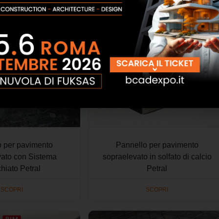
SCOPRI
SCOPRI
o per pavimento
Pannello per pavimento
vato con Sistema
sopraelevato in solfato di calcio
hiato Petral
Petral
SCOPRI
SCOPRI