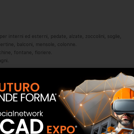
 per interni ed esterni, pedate, alzate, zoccolini, soglie,
opertine, balconi, mensole, colonne.
hine, fontane, fioriere.
gni.