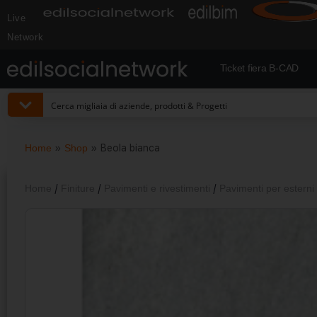
Live
Network
Ticket fiera B-CAD
Home
»
Shop
»
Beola bianca
Home
/
Finiture
/
Pavimenti e rivestimenti
/
Pavimenti per esterni