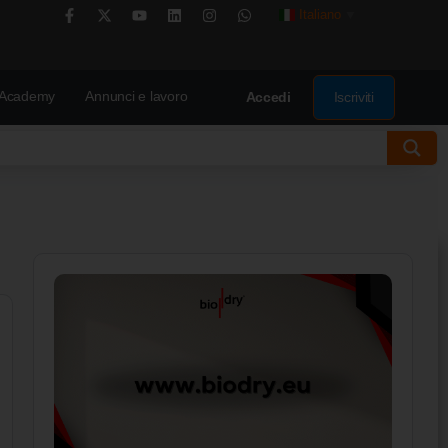
Italiano
▼
Academy
Annunci e lavoro
Iscriviti
Accedi