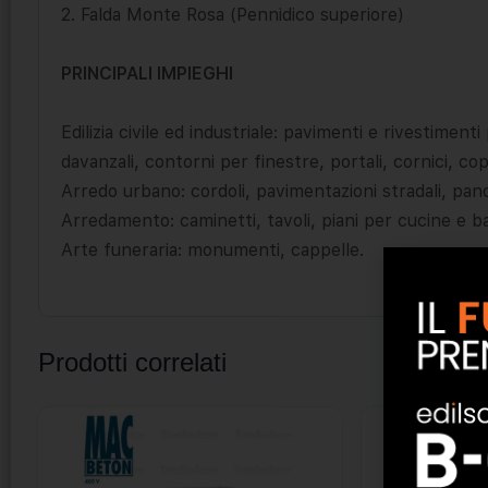
2. Falda Monte Rosa (Pennidico superiore)
PRINCIPALI IMPIEGHI
Edilizia civile ed industriale: pavimenti e rivestimenti
davanzali, contorni per finestre, portali, cornici, c
Arredo urbano: cordoli, pavimentazioni stradali, panc
Arredamento: caminetti, tavoli, piani per cucine e ba
Arte funeraria: monumenti, cappelle.
Prodotti correlati