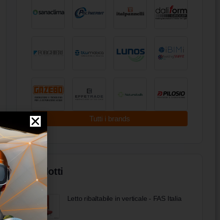
Tutti i brands
Prodotti
Letto ribaltabile in verticale - FAS Italia