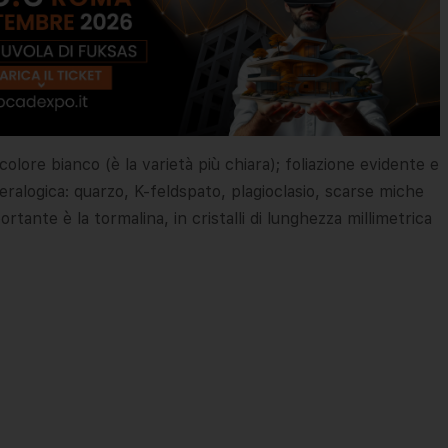
olore bianco (è la varietà più chiara); foliazione evidente e
ralogica: quarzo, K-feldspato, plagioclasio, scarse miche
ante è la tormalina, in cristalli di lunghezza millimetrica