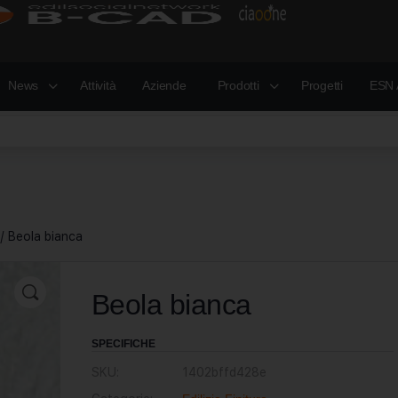
News
Attività
Aziende
Prodotti
Progetti
ESN 
/ Beola bianca
Beola bianca
SPECIFICHE
SKU:
1402bffd428e