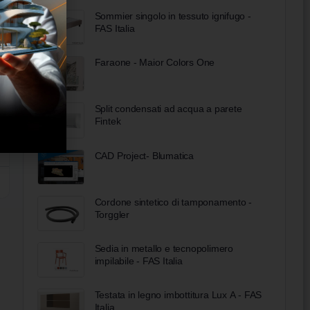
Sommier singolo in tessuto ignifugo -
FAS Italia
Faraone - Maior Colors One
Split condensati ad acqua a parete
Fintek
CAD Project- Blumatica
Cordone sintetico di tamponamento -
Torggler
Sedia in metallo e tecnopolimero
impilabile - FAS Italia
Testata in legno imbottitura Lux A - FAS
Italia