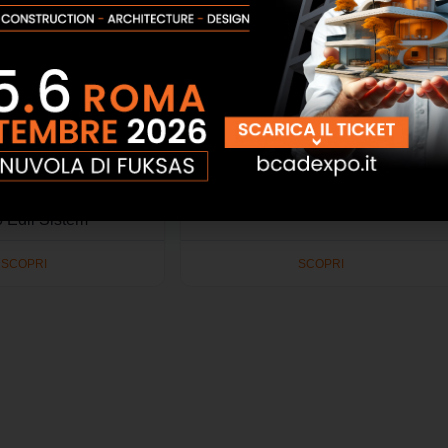
 schiuma kit cemento
Impianto per silo air mac new 400V
00V (2 compressori)
Tecno Edil Sistem
 Edil Sistem
SCOPRI
SCOPRI