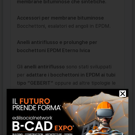
membrane bituminose che sintetiche.
Accessori per membrane bituminose
Bocchettoni, esalatori ed angoli in EPDM.
Anelli antiriflusso e prolunghe per
bocchettoni EPDM Eterno Ivica
Gli
anelli antiriflusso
sono stati sviluppati
per
adattare i bocchettoni in EPDM ai tubi
tipo “GEBERIT“
oppure ad altre tipologie le
cui misure sono espresse in pollici (inches).
Adattabile al bocchettone in gomma EPDM
H mm 200 e al bocchettone sifonato
.
Qualora si presenti la necessità di allungare il
codolo di scarico del bocchettone, esistono