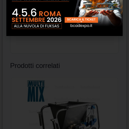
delle intaccature per l’applicazione di
prolunghe in gomma EPDM rigide o a
soffietto.
Prodotti correlati