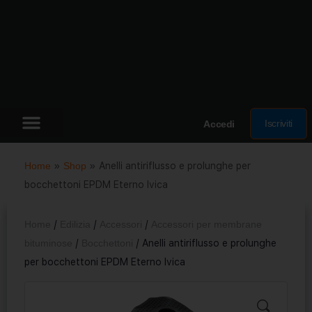
Iscriviti
Accedi
Home
»
Shop
»
Anelli antiriflusso e prolunghe per
bocchettoni EPDM Eterno Ivica
Home
/
Edilizia
/
Accessori
/
Accessori per membrane
bituminose
/
Bocchettoni
/ Anelli antiriflusso e prolunghe
per bocchettoni EPDM Eterno Ivica