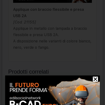
Applique con braccio flessibile e presa
USB 2A
[Cod. 21155]
Applique in metallo con lampada a braccio
flessibile e presa USB 2A.
A disposizione nelle varianti di colore bianco,
nero, verde o fango.
Prodotti correlati