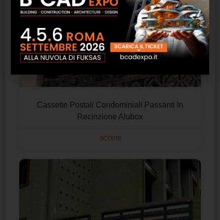
Cassette Postali Condominiali Passanti In
Recinzione Alubox
SCOPRI