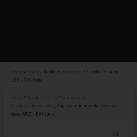
Home
»
Shop
»
Applique con braccio flessibile e presa
USB – FAS Italia
Home
/
Arredo e design
/
Arredamento e
design
/
Illuminazione
/ Applique con braccio flessibile e
presa USB – FAS Italia