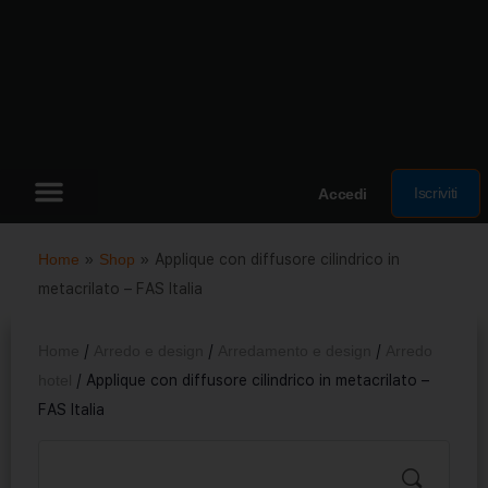
Iscriviti
Accedi
Home
»
Shop
»
Applique con diffusore cilindrico in
metacrilato – FAS Italia
Home
/
Arredo e design
/
Arredamento e design
/
Arredo
hotel
/ Applique con diffusore cilindrico in metacrilato –
FAS Italia