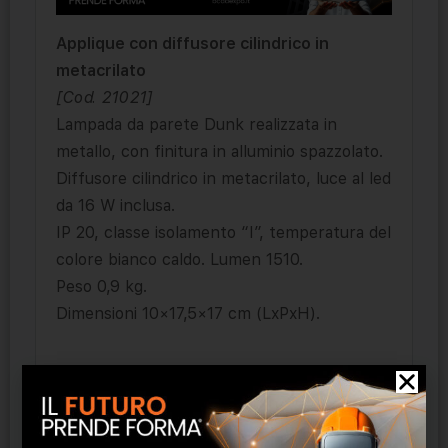
Applique con diffusore cilindrico in
metacrilato
[Cod. 21021]
Lampada da parete Dunk realizzata in
metallo, con finitura in alluminio spazzolato.
Diffusore cilindrico in metacrilato, luce al led
da 16 W inclusa.
IP 20, classe isolamento “I”, temperatura del
colore bianco caldo. Lumen 1510.
Peso 0,9 kg.
Dimensioni 10×17,5×17 cm (LxPxH).
Prodotti correlati