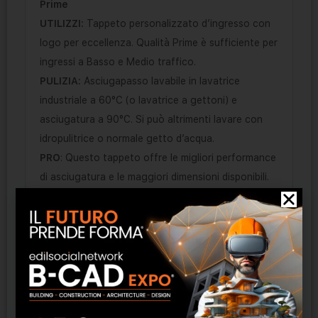
Prime
UTILIZZI:
Tappeto personalizzato d’ingresso con
logo per eccellenza. Qualità Prime è sufficiente per
ingressi a Basso e Medio traffico.
PULIZIA:
Asciugapasso lavabile in lavatrice
industriale a 60°C (o lavatrice a gettoni) e
asciugatura a 90°C. Si può altrimenti lavare con
idropulitrice o normale getto d’acqua.
PRO
: Questo tappeto offre le migliori performance
di asciugatura e le maggiori dimensioni disponibili.
La stampa offre colori brillanti ed una risoluzione a
50dpi.
CONTRO:
Consigliato per luoghi non esposti
direttamente a raggi UV perchè nel medio periodo
potrebbe decolorare. Per un sistema di pulizia
completo, per ingressi a medio e alto traffico
richiede utilizzo di uno zerbino esterno da