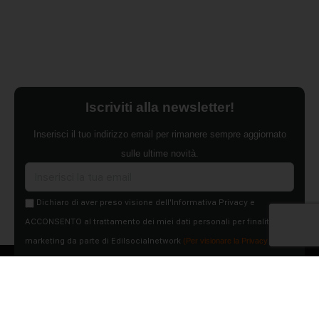
Iscriviti alla newsletter!
Inserisci il tuo indirizzo email per rimanere sempre aggiornato
sulle ultime novità.
Dichiaro di aver preso visione dell'Informativa Privacy e
ACCONSENTO al trattamento dei miei dati personali per finalità di
marketing da parte di Edilsocialnetwork
(Per visionare la Privacy Policy
clicca qui).
Iscriviti