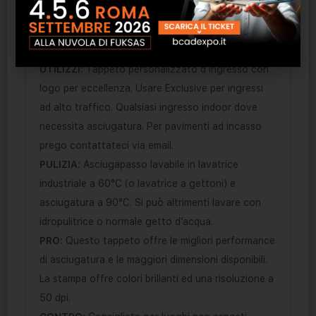
scegliere tra Spaghetto Drenante o uno dei nostri
Tappeti Tecnici per Ingressi.
Exclusive
UTILIZZI:
Tappeto personalizzato d’ingresso con
logo per eccellenza. Usare Exclusive per ingressi
ad alto traffico. Qualsiasi ingresso indoor dove
necessita asciugatura. Per pavimenti ad incasso
prego contattateci via email.
PULIZIA:
Asciugapasso lavabile in lavatrice
industriale a 60°C (o lavatrice a gettoni) e
asciugatura a 90°C. Si può altrimenti lavare con
idropulitrice o normale getto d’acqua.
PRO:
Questo tappeto offre le migliori performance
di asciugatura e le maggiori dimensioni disponibili.
La stampa offre colori brillanti ed una risoluzione a
50 dpi.