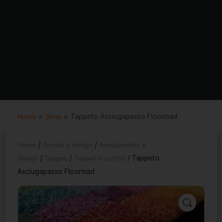
Home
»
Shop
»
Tappeto Asciugapasso Floormad
Home
/
Arredo e design
/
Arredamento e
design
/
Tappeti
/
Tappeti e zerbini
/ Tappeto
Asciugapasso Floormad