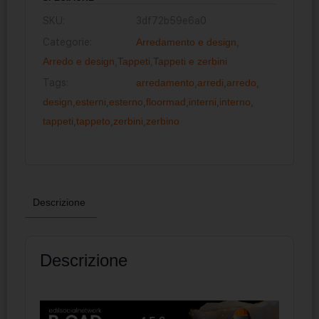
SKU:
3df72b59e6a0
Categorie:
Arredamento e design
,
Arredo e design
,
Tappeti
,
Tappeti e zerbini
Tags:
arredamento
,
arredi
,
arredo
,
design
,
esterni
,
esterno
,
floormad
,
interni
,
interno
,
tappeti
,
tappeto
,
zerbini
,
zerbino
Descrizione
Descrizione