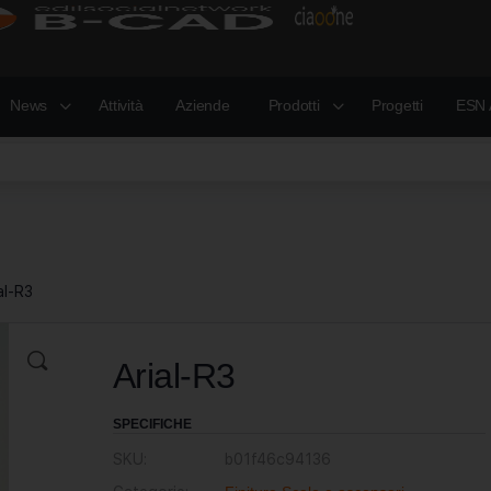
News
Attività
Aziende
Prodotti
Progetti
ESN 
al-R3
Arial-R3
SPECIFICHE
SKU:
b01f46c94136