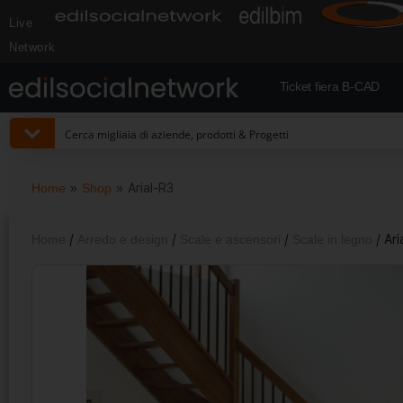
Live
Network
Ticket fiera B-CAD
Home
»
Shop
»
Arial-R3
Home
/
Arredo e design
/
Scale e ascensori
/
Scale in legno
/ Ari