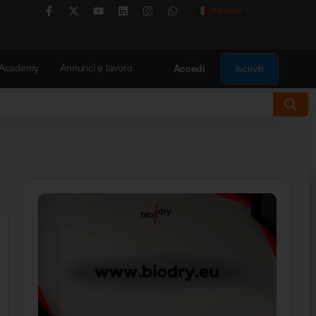
Italiano
▼
Academy
Annunci e lavoro
Iscriviti
Accedi