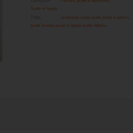
Categorie:
Finiture
,
Scale e ascensori
,
Scale in legno
Tags:
areascale
,
scala
,
scale
,
scale a giorno
,
scale firenze
,
scale in legno
,
scale interne