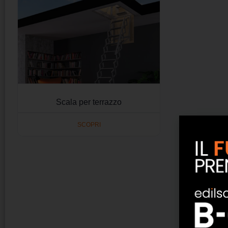
Scala per terrazzo
SCOPRI