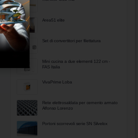
Area51 elite
Set di convertitori per filettatura
Mini cucina a due elementi 122 cm -
FAS Italia
VivaPrime Loba
Rete elettrosaldata per cemento armato
Alfonso Lorenzo
Portoni scorrevoli serie SN Silvelox