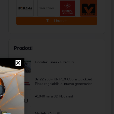
Tutti i brands
Prodotti
Fibrotek Linea - Fibrotubi
87 22 250 - KNIPEX Cobra QuickSet
Pinza regolabile di nuova generazione
per tubi e dadi, 250 mm
A1040 mira 3D Novatest
Martello Club ME