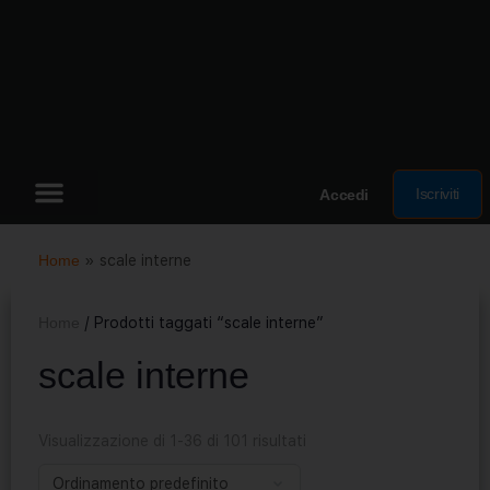
Iscriviti
Accedi
Home
»
scale interne
Home
/ Prodotti taggati “scale interne”
scale interne
Visualizzazione di 1-36 di 101 risultati