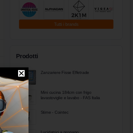
Tutti i brands
Prodotti
Zanzariere Fisse Effetrade
Mini cucina 184cm con frigo
lavastoviglie e lavabo - FAS Italia
Stime - Cointec
Lucidatrici a propano