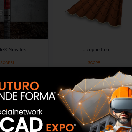
Pile® Novatek
Italcoppo Eco
SCOPRI
SCOPRI