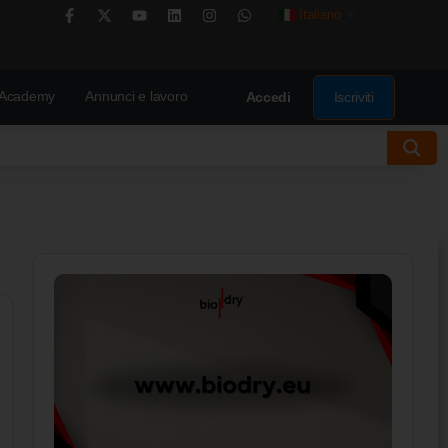
Italiano
▼
Academy
Annunci e lavoro
Iscriviti
Accedi