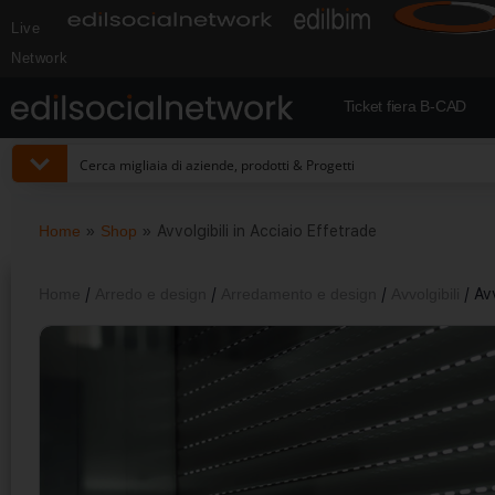
Live
Network
Ticket fiera B-CAD
Home
»
Shop
»
Avvolgibili in Acciaio Effetrade
Home
/
Arredo e design
/
Arredamento e design
/
Avvolgibili
/ Avv