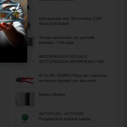
Intonacatrice mac 90 evolution 230V
Tecno Edil Sistem
Testata spessorata con pannello
imbottito - FAS Italia
ANCORAGGIO PUNTUALE
SOTTOTEGOLA ANTIPENDOLO MOD.
DOUBLE ONE
97 52 08 - KNIPEX Pinza per capicorda
anche per impiego con due mani
rivestiti in resina sintetica antiscivolo
brunita 250 mm
Medea Silvelox
AUTOFLUID - AUTOSAN:
Progettazione impianti sanitari