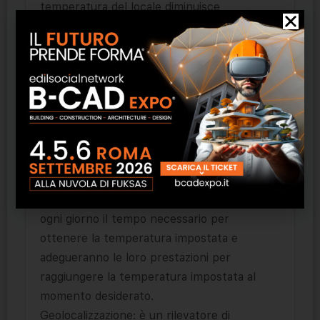
temperatura del locale diminuisce
rapidamente. Quando la temperatura si
stabilizzerà nuovamente, il radiatore
riprenderà a funzionare regolarmente.
Possibilità di controllo e programmazione
WIFI
Energy manager: è possibile ottimizzare il
consumo dei radiatori definendo le
impostazioni di funzionamento.
Sistema intelligente: i radiatori registrano
ogni giorno il tempo necessario per
ottenere la temperatura impostata e
adegueranno le loro prestazioni per
raggiungere la temperatura impostata al
momento desiderato.
Geolocalizzazione: è un rilevatore di