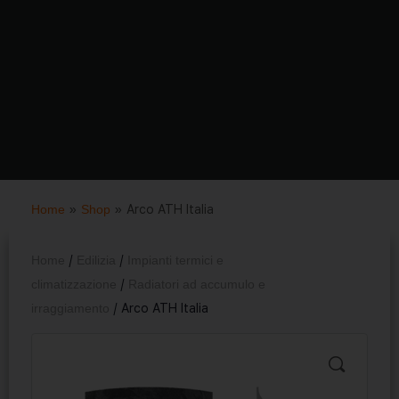
Home
»
Shop
»
Arco ATH Italia
Home
/
Edilizia
/
Impianti termici e
climatizzazione
/
Radiatori ad accumulo e
irraggiamento
/ Arco ATH Italia