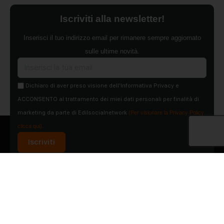
Iscriviti alla newsletter!
Inserisci il tuo indirizzo email per rimanere sempre aggiornato
sulle ultime novità.
Dichiaro di aver preso visione dell'Informativa Privacy e
ACCONSENTO al trattamento dei miei dati personali per finalità di
marketing da parte di Edilsocialnetwork
(Per visionare la Privacy Policy
clicca qui).
Iscriviti
Pubblicità
Chi siamo
Contattaci
Condizioni Generali
Condizioni pagine