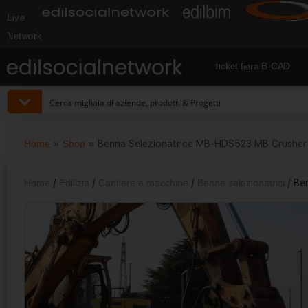
Live
Network
Ticket fiera B-CAD
Home
»
Shop
»
Benna Selezionatrice MB-HDS523 MB Crusher
Home
/
Edilizia
/
Cantiere e macchine
/
Benne selezionatrici
/ Be