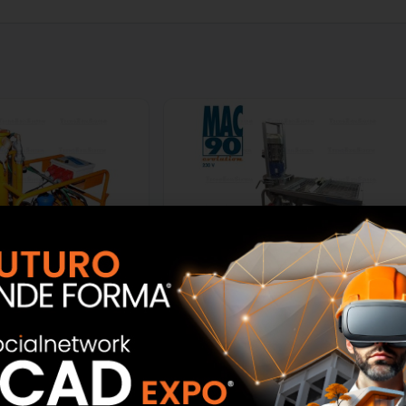
 schiuma kit cemento
Macchina intonaci e massetti mac
00V (2 compressori)
90 evolution 230V Tecno Edil
 Edil Sistem
Sistem
SCOPRI
SCOPRI