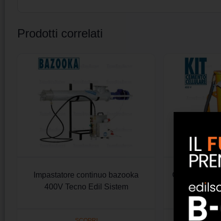
Prodotti correlati
Impastatore continuo bazooka
Generatore di
400V Tecno Edil Sistem
cellulare 4
Tecno
SCOPRI