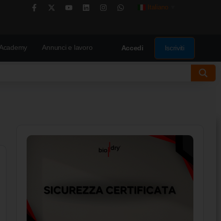
Italiano
▼
Academy
Annunci e lavoro
Iscriviti
Accedi