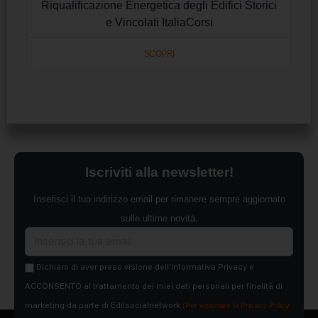
Riqualificazione Energetica degli Edifici Storici
e Vincolati ItaliaCorsi
SCOPRI
Iscriviti alla newsletter!
Inserisci il tuo indirizzo email per rimanere sempre aggiornato
sulle ultime novità.
Dichiaro di aver preso visione dell'Informativa Privacy e
ACCONSENTO al trattamento dei miei dati personali per finalità di
marketing da parte di Edilsocialnetwork
(Per visionare la Privacy Policy