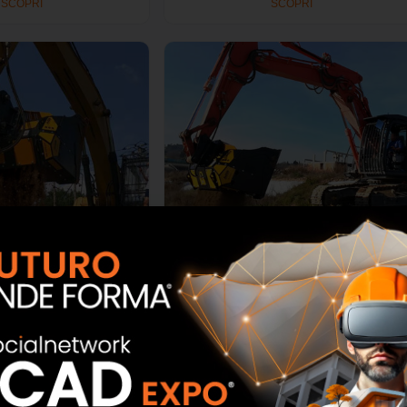
SCOPRI
SCOPRI
onatrice MB HDS314
Benna Selezionatrice MB HDS320
 Crusher
MB Crusher
SCOPRI
SCOPRI