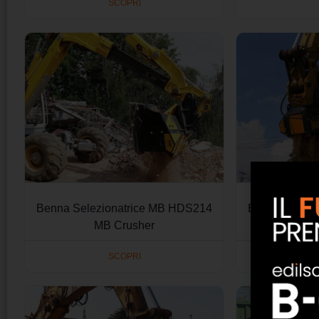
SCOPRI
Benna Selezionatrice MB HDS214
Benna Selezi
MB Crusher
MB
SCOPRI