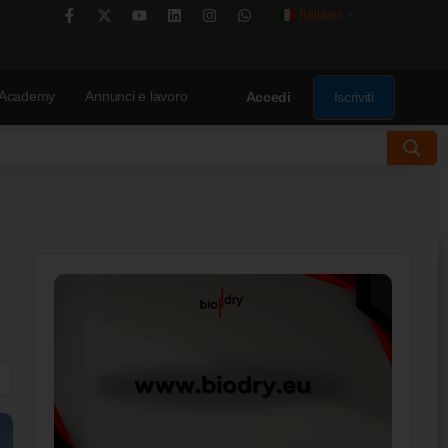
Italiano
▼
Academy
Annunci e lavoro
Iscriviti
Accedi