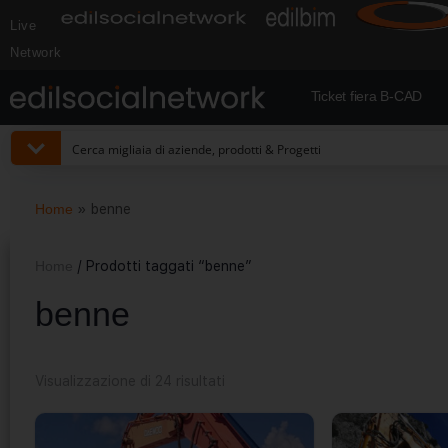
Live
Network
Ticket fiera B-CAD
Home
»
benne
Home
/ Prodotti taggati “benne”
benne
Visualizzazione di 24 risultati