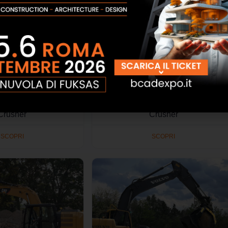
nte MB LS170 S2 MB
Benna Vagliante MB LS220 S2 MB
Crusher
Crusher
SCOPRI
SCOPRI