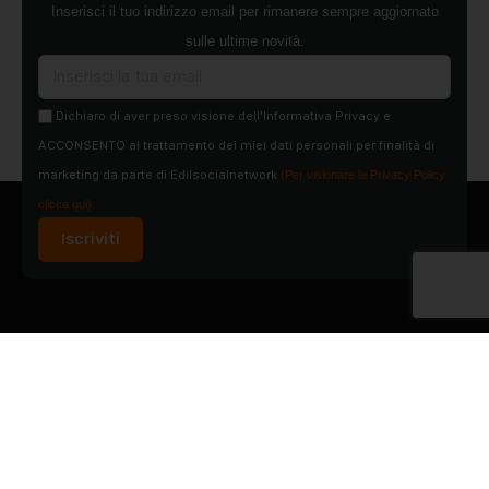
Inserisci il tuo indirizzo email per rimanere sempre aggiornato
sulle ultime novità.
Dichiaro di aver preso visione dell'Informativa Privacy e
ACCONSENTO al trattamento dei miei dati personali per finalità di
marketing da parte di Edilsocialnetwork
(Per visionare la Privacy Policy
clicca qui).
Iscriviti
Pubblicità
Chi siamo
Contattaci
Condizioni Generali
Condizioni pagine
Utilizzo del Social Network
Privacy Policy