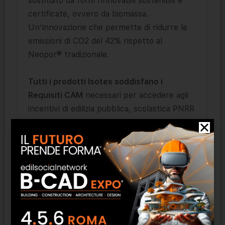
sostituito da fonti rinnovabili sostenibili e
certificate, ovvero da biomassa.
Un’innovazione che permette di ridurre le
emissioni di CO2 del 42% rispetto al
Neopor® tradizionale.
Tutti i prodotti Isotex soddisfano i
Requisiti CAM
necessari per accedere agli
incentivi di edilizia pubblica, scolastica PNRR
e SUPERBONUS (Ecobonus + Sismabonus)
grazie a ottenimento di certificazione
Bioedilizia ANA/ICEA, Dichiarazione
Ambientale di Prodotto di Tipo III
(EPD/FDES) e Certificazione ReMade in Italy
per inserti isolanti
Isotex Total Green
(100% riciclato) e Isotex Green (15%
riciclato)
, costituiti da Neopor® BMBcert di