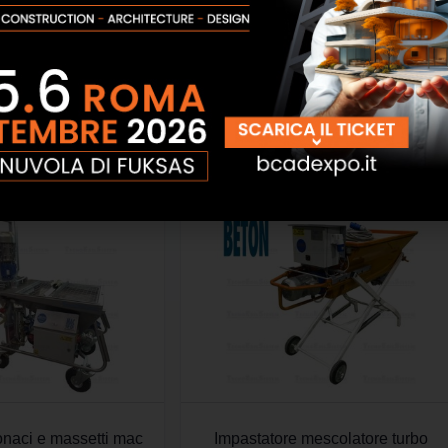
onaci e massetti mac
Impastatore mescolatore turbo