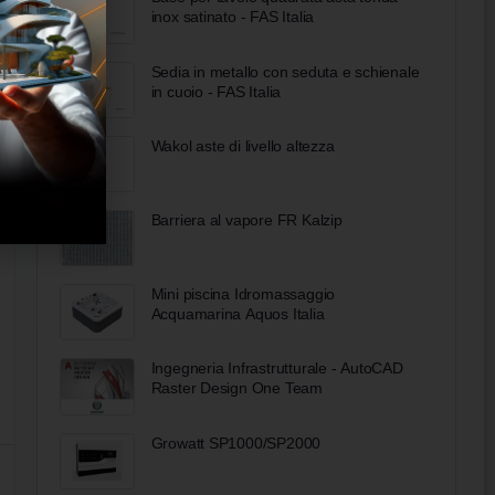
inox satinato - FAS Italia
Sedia in metallo con seduta e schienale
in cuoio - FAS Italia
Wakol aste di livello altezza
Barriera al vapore FR Kalzip
Mini piscina Idromassaggio
Acquamarina Aquos Italia
Ingegneria Infrastrutturale - AutoCAD
Raster Design One Team
Growatt SP1000/SP2000