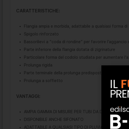
CARATTERISTICHE:
Flangia ampia e morbida, adattabile a qualsiasi forma di 
Spigolo rinforzato
Bassorilievi a “coda di rondine” per favorire l’aggancio
Parte inferiore della flangia dotata di zigrinature
Particolare forma del codolo studiata per aumentare l’a
Prolunga rigida
Parte terminale della prolunga predisposta per l’inserim
Prolunga a soffietto
VANTAGGI:
AMPIA GAMMA DI MISURE PER TUBI DA DIAMETRO 40 
DISPONIBILE ANCHE SIFONATO
ADATTABILE A QUALSIASI TIPO DI PLUVIALE DI SCARIC