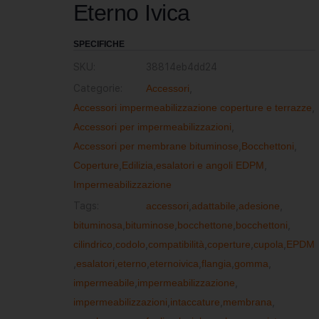
Eterno Ivica
SPECIFICHE
SKU:
38814eb4dd24
Categorie:
Accessori
,
Accessori impermeabilizzazione coperture e terrazze
,
Accessori per impermeabilizzazioni
,
Accessori per membrane bituminose
,
Bocchettoni
,
Coperture
,
Edilizia
,
esalatori e angoli EDPM
,
Impermeabilizzazione
Tags:
accessori
,
adattabile
,
adesione
,
bituminosa
,
bituminose
,
bocchettone
,
bocchettoni
,
cilindrico
,
codolo
,
compatibilità
,
coperture
,
cupola
,
EPDM
,
esalatori
,
eterno
,
eternoivica
,
flangia
,
gomma
,
impermeabile
,
impermeabilizzazione
,
impermeabilizzazioni
,
intaccature
,
membrana
,