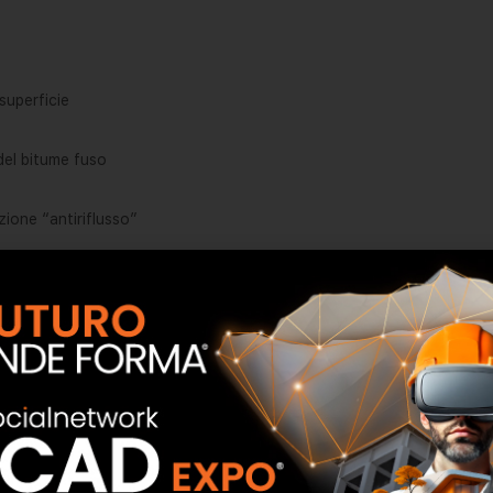
superficie
 del bitume fuso
zione “antiriflusso”
ento di altre prolunghe
A 200
O