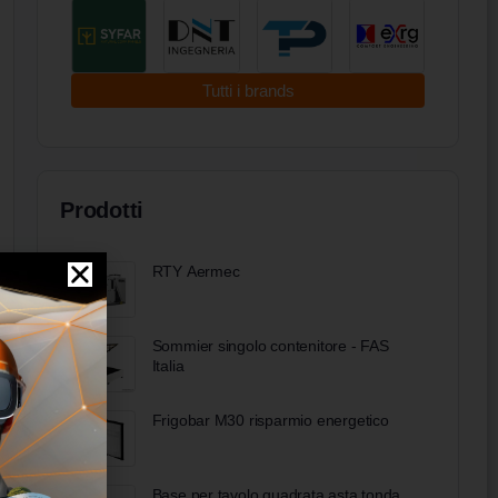
Tutti i brands
Prodotti
RTY Aermec
Sommier singolo contenitore - FAS
Italia
Frigobar M30 risparmio energetico
Base per tavolo quadrata asta tonda