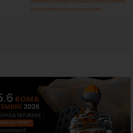
membrane
,
parafoglia
,
pluviale
,
prolunga
,
resistenza
,
scarico
,
sintetiche
,
tenuta
,
terrazze
,
tetti