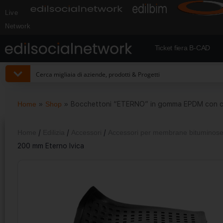
Live
Network
Ticket fiera B-CAD
Home
»
Shop
»
Bocchettoni “ETERNO” in gomma EPDM con co
Home
/
Edilizia
/
Accessori
/
Accessori per membrane bituminos
200 mm Eterno Ivica