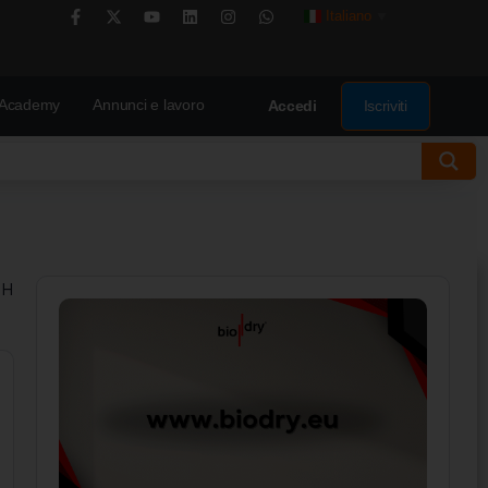
Italiano
▼
Academy
Annunci e lavoro
Iscriviti
Accedi
 H