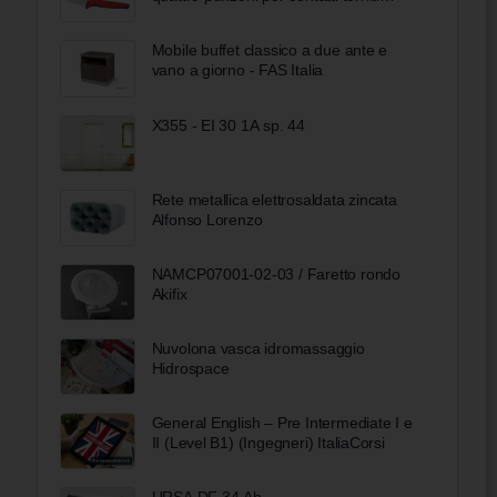
rivestiti in materiale bicomponente
cromata 250 mm
Mobile buffet classico a due ante e
vano a giorno - FAS Italia
X355 - EI 30 1A sp. 44
Rete metallica elettrosaldata zincata
Alfonso Lorenzo
NAMCP07001-02-03 / Faretto rondo
Akifix
Nuvolona vasca idromassaggio
Hidrospace
General English – Pre Intermediate I e
II (Level B1) (Ingegneri) ItaliaCorsi