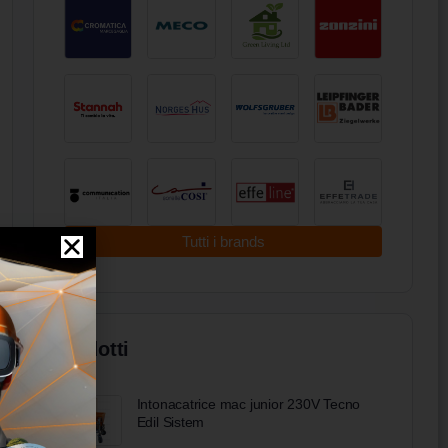
Tutti i brands
Prodotti
Intonacatrice mac junior 230V Tecno
Edil Sistem