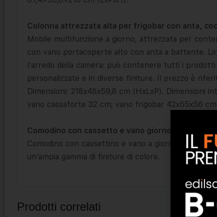
Colonna attrezzata alta per frigobar con anta,
co
Mobile multifunzione a giorno, attrezzata per conten
con vano portacoperte alto con anta a battente. Li
l’arredo della camera: può contenere tutti i prodotti
personalizzate e in diverse finiture. Il prezzo è rife
Dimensioni: 218x48x59,8 cm (HxLxP). Dimensioni int
vano cassaforte 32 cm; vano frigobar 42x55x56 cm
Comodino con cassetto e vano giorno,
cod.11913
(
Comodino con cassettino e vano a giorno inferiore. 
un’ampia gamma di finiture di colore.
Prodotti correlati