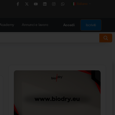
Italiano
▼
Academy
Annunci e lavoro
Iscriviti
Accedi