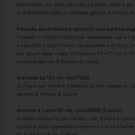
Portavaligie con liste paracolpi sul piano. Vano a gi
(LxPxH).Realizzabile in un’ampia gamma di finiture di
Pannello appendiabiti e specchio sopra portavalig
Pannello in altezza minore per appenderlo sopra il po
e specchio a figura intera. Da appendere al muro, l
per gli urti delle valigie. Dimensioni: 93×177 cm (Lx
un’ampia gamma di finiture di colore.
Scrivania da 120 cm,
cod.11922
Scrivania per camere d’Albergo ad alto spessore. Di
gamma di finiture di colore.
Armadio a 1 anta 60 cm,
cod.30808
(2 pezzi)
Armadio compatto per camera, con finitura in lamina
dotato di tubo appendiabiti interno e 1 anta a batten
61,4×59,8×218 cm (LxPxH).