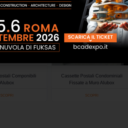
ostali Componibili
Cassette Postali Condominiali
Alubox
Fissate a Muro Alubox
SCOPRI
SCOPRI