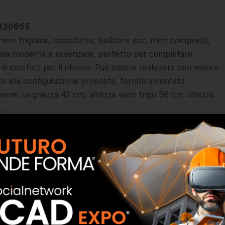
d.30655
ere frigobar, cassaforte, bollitore ecc. (non compresi),
nea moderna e essenziale, perfetto per completare
 di comfort per il cliente. Può essere realizzato con misure
rito alla configurazione proposta, fornito smontato.
erne: larghezza 42 cm, altezza vano frigo 56 cm, altezza
.
2 pezzi)
Dimensioni: 48,2×34,6×57,5 cm (LxPxH).Realizzabile in