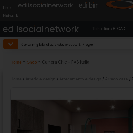
Live
Network
Ticket fiera B-CAD
Home
»
Shop
»
Camera Chic – FAS Italia
Home
/
Arredo e design
/
Arredamento e design
/
Arredo casa
/ 