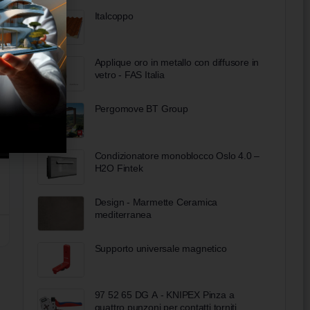
Italcoppo
Applique oro in metallo con diffusore in
vetro - FAS Italia
Pergomove BT Group
Condizionatore monoblocco Oslo 4.0 –
H2O Fintek
Design - Marmette Ceramica
mediterranea
Supporto universale magnetico
97 52 65 DG A - KNIPEX Pinza a
quattro punzoni per contatti torniti