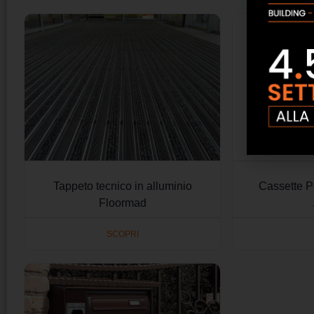
Tappeto tecnico in alluminio
Cassette P
Floormad
SCOPRI