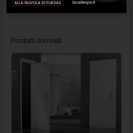
appeso a muro. Frigobar escluso.
Dimensioni: 150×57,1×77,3 cm (LxPxH).
Prodotti correlati