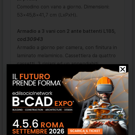
Comodino con vano a giorno. Dimensioni:
53×45,8×41,7 cm (LxPxH).
Armadio a 3 vani con 2 ante battenti L185,
cod.30943
Armadio a giorno per camera, con finitura in
laminato melaminico. Cassettiera da quattro
cassetti, 3 ripiani ed un appendiabiti
compresi. Dimensioni 180×57,1×197 cm
(LxPxH).
Scrivania con piano sospeso e portafrigo,
cod.30944
Scrivania per camere d’Albergo con piano
sospeso, con vano porta frigobar. La parte
sospesa del piano poggia su un cubo pensile