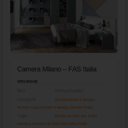
Camera Milano – FAS Italia
SPECIFICHE
SKU:
9695e20cb9b7
Categorie:
Arredamento e design
,
Arredo casa
,
Arredo e design
,
Arredo hotel
Tags:
arredo
,
arredo per hotel
,
camera
,
camera da letto
,
fas-italia
,
hotel