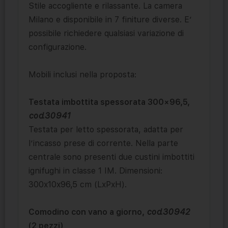
Stile accogliente e rilassante. La camera
Milano e disponibile in 7 finiture diverse. E’
possibile richiedere qualsiasi variazione di
configurazione.
Mobili inclusi nella proposta:
Testata imbottita spessorata 300×96,5,
cod.30941
Testata per letto spessorata, adatta per
l’incasso prese di corrente. Nella parte
centrale sono presenti due custini imbottiti
ignifughi in classe 1 IM. Dimensioni:
300x10x96,5 cm (LxPxH).
Comodino con vano a giorno,
cod.30942
(2 pezzi)