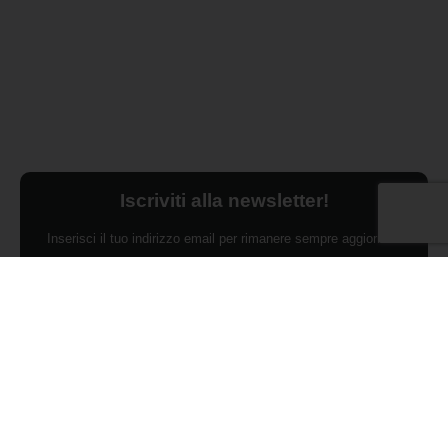
Iscriviti alla newsletter!
Inserisci il tuo indirizzo email per rimanere sempre aggiornato
sulle ultime novità.
Dichiaro di aver preso visione dell'Informativa Privacy e
ACCONSENTO al trattamento dei miei dati personali per finalità di
marketing da parte di Edilsocialnetwork
(Per visionare la Privacy Policy
clicca qui).
Iscriviti