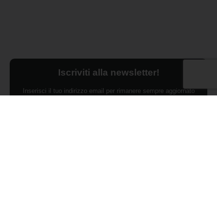
Iscriviti alla newsletter!
Inserisci il tuo indirizzo email per rimanere sempre aggiornato
sulle ultime novità.
Dichiaro di aver preso visione dell'Informativa Privacy e
ACCONSENTO al trattamento dei miei dati personali per finalità di
marketing da parte di Edilsocialnetwork
(Per visionare la Privacy Policy
clicca qui).
Iscriviti