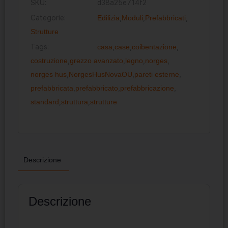
SKU:
d38a25e714f2
Categorie:
Edilizia
,
Moduli
,
Prefabbricati
,
Strutture
Tags:
casa
,
case
,
coibentazione
,
costruzione
,
grezzo avanzato
,
legno
,
norges
,
norges hus
,
NorgesHusNovaOU
,
pareti esterne
,
prefabbricata
,
prefabbricato
,
prefabbricazione
,
standard
,
struttura
,
strutture
Descrizione
Descrizione