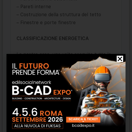
– Pareti interne
– Costruzione della struttura del tetto
– Finestre e porte finestre
CLASSIFICAZIONE ENERGETICA
Le nostre case, una volta eseguite tutte le
finiture, possono raggiungere la classe
energetica A++++
Sono costruite con legno di altissima qualità
utilizzando le migliori tecnologie scandinave
che soddisfano tutti gli standard europei di
costruzione