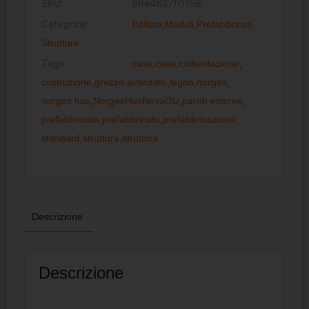
SKU:
69a4637f0156
Categorie:
Edilizia
,
Moduli
,
Prefabbricati
,
Strutture
Tags:
casa
,
case
,
coibentazione
,
costruzione
,
grezzo avanzato
,
legno
,
norges
,
norges hus
,
NorgesHusNovaOU
,
pareti esterne
,
prefabbricata
,
prefabbricato
,
prefabbricazione
,
standard
,
struttura
,
strutture
Descrizione
Descrizione