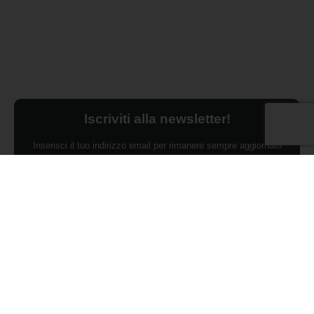
Iscriviti alla newsletter!
Inserisci il tuo indirizzo email per rimanere sempre aggiornato
sulle ultime novità.
Dichiaro di aver preso visione dell'Informativa Privacy e
ACCONSENTO al trattamento dei miei dati personali per finalità di
marketing da parte di Edilsocialnetwork
(Per visionare la Privacy Policy
clicca qui).
Iscriviti