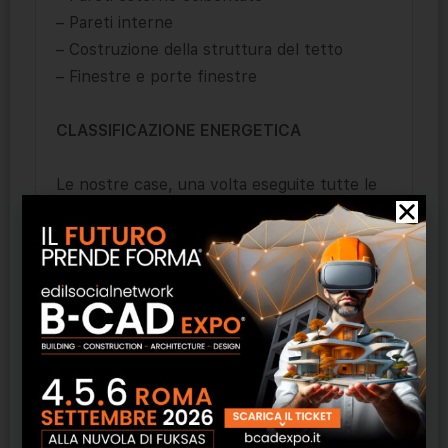
– Pareti interne
– Costruzione della struttura del tetto
– Finestre e porte finestre
CLASSIFICAZIONE ENERGETICA
Le nostre case, una volta eseguite tutte le
finiture, possono raggiungere la classe
energetica A++++
Sono costruite con legno di altissima qualità
utilizzando le migliori tecnologie scandinave
che soddisfano tutti gli standard europei di
costruzione