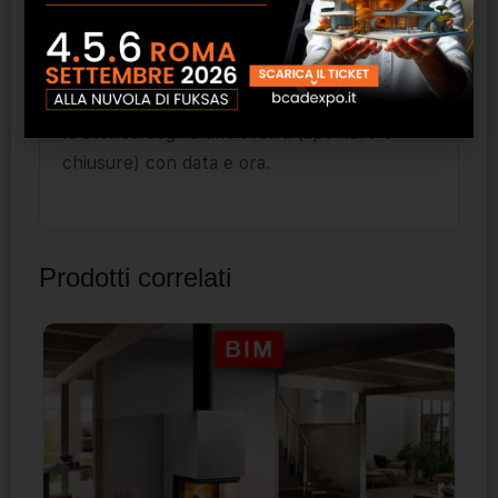
degli ultimi 100 eventi (aperture e chiusure).
Optional disponibili:
illuminazione interna a
LED all’apertura della porta; dispositivo con
software per controllare (e stampare) da pc
lo storico degli ultimi eventi (aperture e
chiusure) con data e ora.
Prodotti correlati