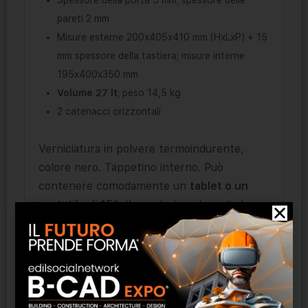
Spessore della porta 5 mm; spessore delle
pareti 2 mm
Misure esterne 200x405x410 mm (HxLxP) + 15
mm spessore della tastiera; misure interne
195x400x350 mm
Volume 27 lt
; peso 14,5 kg
2 catenacci orizzontali
Verniciatura in polvere termoindurente,
colore nero. Tappetino interno. Può
contenere comodamente un
tablet o un
portatile di 15″
. Il suo design elegante la
rende perfetta per essere lasciata a vista
ma è predisposta anche per l’installazione
all’interno di un mobile. È dotata di fori di
ancoraggio sulla base e sullo schienale
(tasselli inclusi). Visualizzazione a display