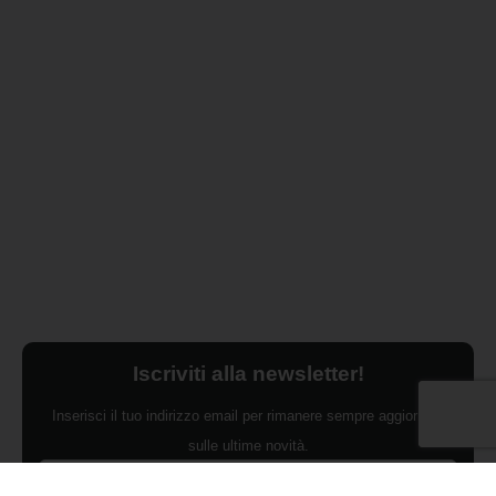
Iscriviti alla newsletter!
Inserisci il tuo indirizzo email per rimanere sempre aggiornato
sulle ultime novità.