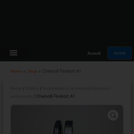
Iscriviti
Accedi
Home
»
Shop
»
Chemolli Firebolt A1
Home
/
Edilizia
/
Antincendio e sicurezza
/
Accessori
antincendio
/ Chemolli Firebolt A1