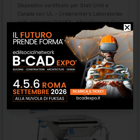
Dispositivo certificato per Stati Uniti e
Canada con UL – Underwriter’s Laboratories
nella categoria GVUYZ – Miscellaneous Fire
Door Accessories, Positive-pressure Tested
– File R38064.
Prodotti correlati