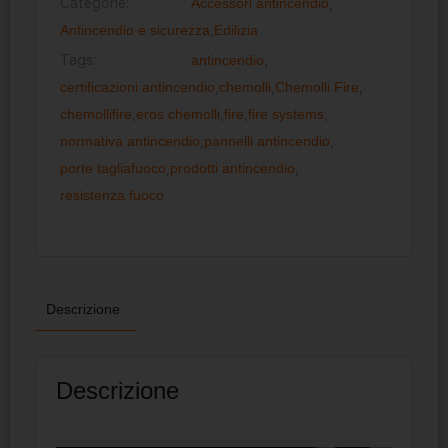
Categorie:
Accessori antincendio
,
Antincendio e sicurezza
,
Edilizia
Tags:
antincendio
,
certificazioni antincendio
,
chemolli
,
Chemolli Fire
,
chemollifire
,
eros chemolli
,
fire
,
fire systems
,
normativa antincendio
,
pannelli antincendio
,
porte tagliafuoco
,
prodotti antincendio
,
resistenza fuoco
Descrizione
Descrizione