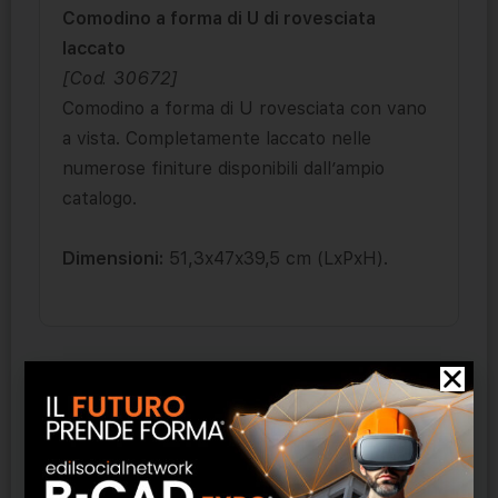
Comodino a forma di U di rovesciata
laccato
[Cod. 30672]
Comodino a forma di U rovesciata con vano
a vista. Completamente laccato nelle
numerose finiture disponibili dall’ampio
catalogo.
Dimensioni:
51,3x47x39,5 cm (LxPxH).
Prodotti correlati