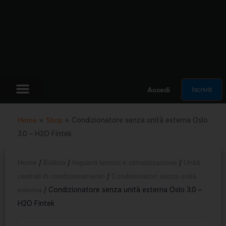
Iscriviti
Accedi
Home
»
Shop
»
Condizionatore senza unità esterna ​Oslo
3.0 – H2O Fintek
Home
/
Edilizia
/
Impianti termici e climatizzazione
/
Unità
centrali di condizionamento
/
Condizionatori senza unità
esterna
/ Condizionatore senza unità esterna ​Oslo 3.0 –
H2O Fintek