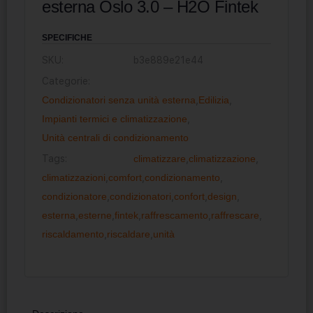
esterna ​Oslo 3.0 – H2O Fintek
SPECIFICHE
SKU:
b3e889e21e44
Categorie:
Condizionatori senza unità esterna
,
Edilizia
,
Impianti termici e climatizzazione
,
Unità centrali di condizionamento
Tags:
climatizzare
,
climatizzazione
,
climatizzazioni
,
comfort
,
condizionamento
,
condizionatore
,
condizionatori
,
confort
,
design
,
esterna
,
esterne
,
fintek
,
raffrescamento
,
raffrescare
,
riscaldamento
,
riscaldare
,
unità