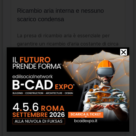
Ricambio aria interna e nessuno
scarico condensa
La presa di ricambio aria è essenziale per
garantire un ricambio d’aria costante di circa
30-­40 m3/h. Questo è particolarmente utile
nelle camere da letto, dove il livello di
anidride carbonica (CO2) tende ad
aumentare per la presenza delle persone.
Essendo la condensazione del gas frigorifero
ad acqua e non aria non necessita di scarico
condensa nè in raffrescamento nè in
riscaldamento
Adatto anche per camere di hotel