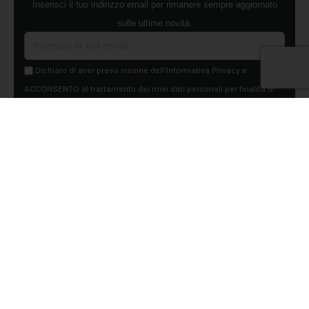
Inserisci il tuo indirizzo email per rimanere sempre aggiornato
sulle ultime novità.
Dichiaro di aver preso visione dell'Informativa Privacy e
ACCONSENTO al trattamento dei miei dati personali per finalità di
marketing da parte di Edilsocialnetwork
(Per visionare la Privacy Policy
clicca qui).
Iscriviti
Pubblicità
Chi siamo
Contattaci
Condizioni Generali
Condizioni pagine
Utilizzo del Social Network
Privacy Policy