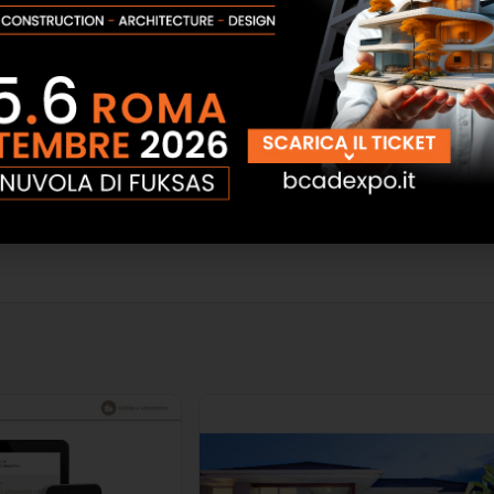
i valutazione immobiliare. In particolare è rivolto ai
egneri, architetti, periti agrari e industriali e ad altri
tiere di valutatore, come agenti immobiliari o