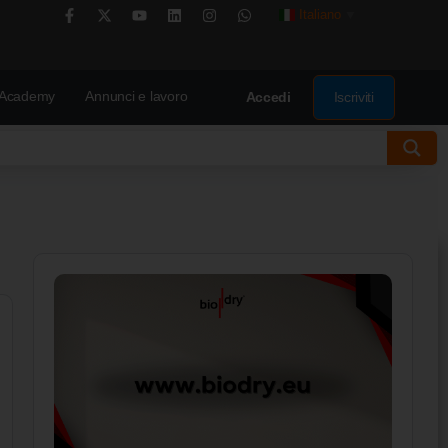
Italiano
▼
Academy
Annunci e lavoro
Iscriviti
Accedi