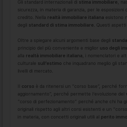
Gli standard internazionali di
stima immobiliare
, na
sicurezza, in materia di garanzia, per le esposizioni c
credito. Nella
realtà immobiliare italiana
esistono n
degli
standard di stima immobiliare
. Questi aspetti
Oltre a spiegare alcuni argomenti base degli
standa
principio del più conveniente e miglior
uso degli im
alla
realtà immobiliare italiana
, i nomenclatori e alt
culturale
sull’estimo
che inquadrano meglio gli standa
livelli di mercato.
Il
corso
è da ritenersi un “corso base”, perché fornis
aggiornamento”, perché permette l’evoluzione del
“corso di perfezionamento” perché anche chi ha già
originali rispetto agli altri corsi esistenti e un “cors
in materia, con concetti originali utili al
perito immo