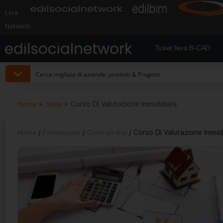
Live
Network
Ticket fiera B-CAD
Home
»
Shop
»
Corso Di Valutazione Immobiliare
Home
/
Formazione
/
Corsi on-line
/ Corso Di Valutazione Immob