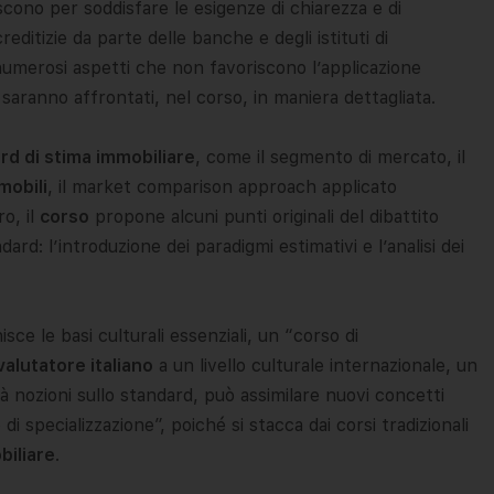
scono per soddisfare le esigenze di chiarezza e di
reditizie da parte delle banche e degli istituti di
umerosi aspetti che non favoriscono l’applicazione
 saranno affrontati, nel corso, in maniera dettagliata.
rd di stima immobiliare
, come il segmento di mercato, il
mobili
, il market comparison approach applicato
ro, il
corso
propone alcuni punti originali del dibattito
rd: l’introduzione dei paradigmi estimativi e l’analisi dei
ce le basi culturali essenziali, un “corso di
valutatore italiano
a un livello culturale internazionale, un
 nozioni sullo standard, può assimilare nuovi concetti
o di specializzazione”, poiché si stacca dai corsi tradizionali
biliare
.