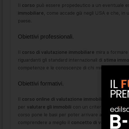
Il
corso
può essere propedeutico a un eventuale e
immobiliare
, come accade già negli USA e che, in 
paese.
Obiettivi professionali.
Il
corso di valutazione immobiliare
mira a formare i
riguardanti gli standard internazionali di
stima immo
competenze e le conoscenze di chi mira a
diventar
Obiettivi formativi.
Il
corso online di valutazione immobiliare
fa in mod
per
valutare gli immobili
con un criterio prossimale 
corso pone le basi per poter arrivare a questo, forn
comprendere a meglio il
concetto di valutazione
e 