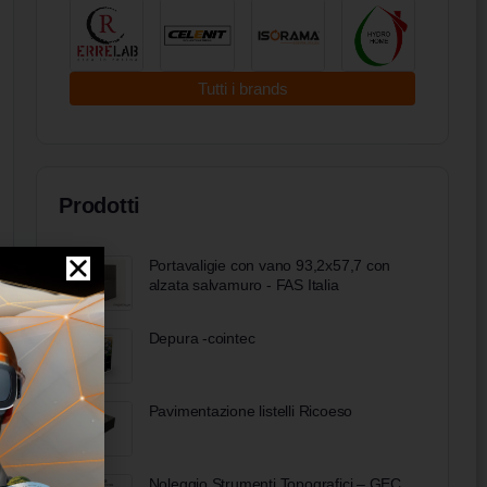
Tutti i brands
Prodotti
Portavaligie con vano 93,2x57,7 con
alzata salvamuro - FAS Italia
Depura -cointec
Pavimentazione listelli Ricoeso
Noleggio Strumenti Topografici – GEC