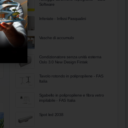
Software
Inferiate - Infissi Pasqualini
Vasche di accumulo
Condizionatore senza unità esterna ​
Oslo 3.0 New Design Fintek
Tavolo rotondo in polipropilene - FAS
Italia
Sgabello in polipropilene e fibra vetro
impilabile - FAS Italia
Spot led 2038