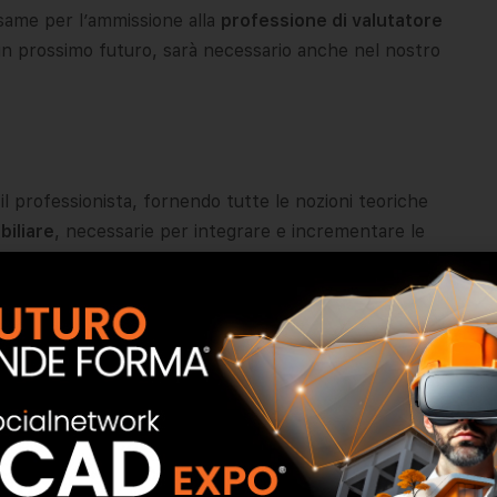
same per l’ammissione alla
professione di valutatore
un prossimo futuro, sarà necessario anche nel nostro
l professionista, fornendo tutte le nozioni teoriche
biliare
, necessarie per integrare e incrementare le
e valutatore immobiliare
.
o che il professionista acquisisca elementi pratici
a quello scientifico e con un margine di errore minimo. Il
endo tutte le nozioni culturali indispensabili per
metterlo in atto in qualsiasi situazione pratica.