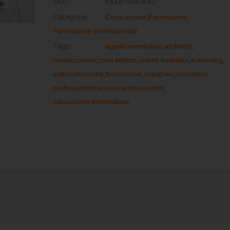
SKU:
ba33f1890842
Categorie:
Corsi on-line
,
Formazione
,
Formazione professionale
Tags:
agenti immobiliari
,
architetti
,
certificazione
,
corsi edilizia
,
crediti formativi
,
e-learning
,
edifici
,
elearning
,
formazione
,
ingegneri
,
investitori
,
professionisti
,
unione professionisti
,
valutazione immobiliare