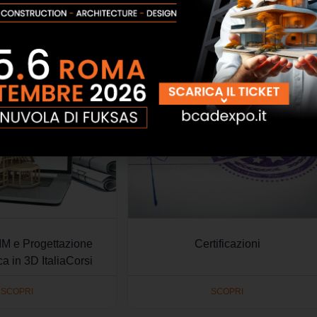
 e Vincolati ItaliaCorsi
PREGEO
SCOPRI
SCOPRI
IM e Progettazione
Certificazioni
ca in 3D ItaliaCorsi
SCOPRI
SCOPRI