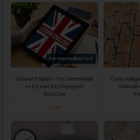
General English – Pre Intermediate
Corso Adegu
I e II (Level B1) (Ingegneri)
materiali
ItaliaCorsi
Fo
SCOPRI