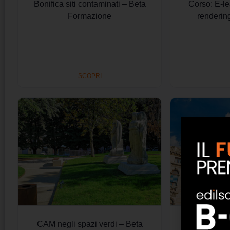
Bonifica siti contaminati – Beta
Corso: E-l
Formazione
renderin
SCOPRI
CAM negli spazi verdi – Beta
Riqualificazi