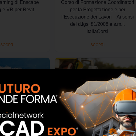
earning di Enscape
Corso di Formazione Coordinatori
g e VR per Revit
per la Progettazione e per
l’Esecuzione dei Lavori – Ai sensi
del d.lgs. 81/2008 e s.m.i.
ItaliaCorsi
SCOPRI
SCOPRI
one Energetica degli
Corso: webinar catasto terreni