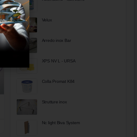
Velux
Arredo inox Bar
XPS NV L - URSA
Colla Promat K84
Strutture inox
Nc light Biva System