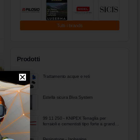
Tutti i brands
Prodotti
Trattamento acque e reti
Estella sicura Biva System
99 11 250 - KNIPEX Tenaglia per
ferraioli e cementisti tipo forte a grande
forza di taglio rivestiti in resina sintetica
bonderizzata nera 250 mm
Resinstone - Isolresine