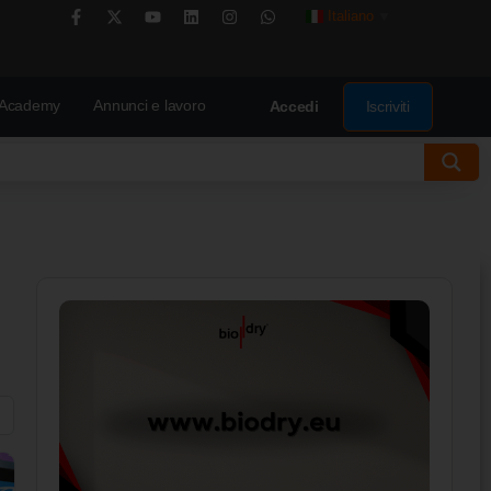
Italiano
▼
Academy
Annunci e lavoro
Iscriviti
Accedi