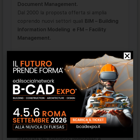
Document Management.
Dal 2000 la proposta offerta si amplia
coprendo nuovi settori quali
BIM – Building
Information Modeling e FM – Facility
Management.
Descor è il
partner tecnologico
ideale per
l’ufficio tecnico di professionisti, aziende, ed
enti pubblici.
La nostra missione è quella di affiancarvi
nella scelta di soluzioni
CAD/BIM/FM
,
fornendo strumenti e servizi informatici
idonei alle vostre esigenze insieme alla
consulenza e alla formazione necessaria.
Con Infocad.FM, piattaforma per la gestione
integrata dei patrimoni immobiliari e